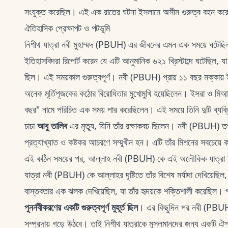
সংযুক্ত করেছিল। এই এক রাতের ঘটনা ইসলামে অসীম গুরুত্ব বহন করে
ঐতিহাসিক প্রেক্ষাপট ও পটভূমি
নিশীথ যাত্রা নবী মুহাম্মদ (PBUH) এর জীবনের এমন এক সময়ে ঘটেছি
ইতিহাসবিদরা রিপোর্ট করেন যে এটি আনুমানিক ৬২১ খ্রিস্টাব্দে ঘটেছিল, য
ছিল। এই সময়কাল গুরুত্বপূর্ণ। নবী (PBUH) প্রায় ১১ বছর মক্কায়
অনেক মূর্তিপূজকের কঠোর বিরোধিতার মুখোমুখি হয়েছিলেন। ইসরা ও মি
বছর" নামে পরিচিত এক সময় পার করেছিলেন। এই সময়ে তিনি দুটি ব্যক্তিগ
চাচা
আবু তালিব
এর মৃত্যু, যিনি তাঁর রক্ষাকবচ ছিলেন। নবী (PBUH) তখ
প্রত্যাখ্যাত ও কষ্টকর আচরণে সম্মুখীন হন। এটি তাঁর মিশনের সবচেয়ে
এই কঠিন সময়ের পর, আল্লাহ নবী (PBUH) কে এই অলৌকিক যাত্রা দিয
যাত্রা নবী (PBUH) কে আল্লাহর দৃষ্টিতে তাঁর বিশেষ মর্যাদা দেখিয়েছিল
বাস্তবতার এক ঝলক দেখিয়েছিল, যা তাঁর হৃদয়কে শক্তিশালী করেছিল। প
পুনর্নবীকরণের একটি গুরুত্বপূর্ণ মুহূর্ত ছিল
। এর কিছুদিন পর নবী (PBUH) 
সম্প্রদায় গড়ে উঠবে। তাই নিশীথ যাত্রাকে মুসলমানদের জন্য একটি ঐশ