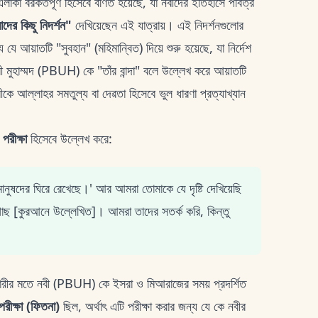
 বরকতপূর্ণ হিসেবে বর্ণিত হয়েছে, যা নবীদের ইতিহাসে পবিত্র
দের কিছু নিদর্শন"
দেখিয়েছেন এই যাত্রায়। এই নিদর্শনগুলোর
 আয়াতটি "সুবহান" (মহিমান্বিত) দিয়ে শুরু হয়েছে, যা নির্দেশ
 মুহাম্মদ (PBUH) কে "তাঁর বান্দা" বলে উল্লেখ করে আয়াতটি
বীকে আল্লাহর সমতুল্য বা দেৱতা হিসেবে ভুল ধারণা প্রত্যাখ্যান
পরীক্ষা
হিসেবে উল্লেখ করে:
ানুষদের ঘিরে রেখেছে।' আর আমরা তোমাকে যে দৃষ্টি দেখিয়েছি
 গাছ [কুরআনে উল্লেখিত]। আমরা তাদের সতর্ক করি, কিন্তু
ারীর মতে নবী (PBUH) কে ইসরা ও মিআরাজের সময় প্রদর্শিত
পরীক্ষা (ফিতনা)
ছিল, অর্থাৎ এটি পরীক্ষা করার জন্য যে কে নবীর