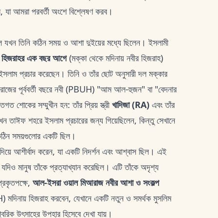
, যা আমরা পরবর্তী অংশে বিশ্লেষণ করব।
ল যখন তিনি কঠিন সময় ও আশা দুইয়ের মধ্যে ছিলেন। ইসলামী
া
হিজরাহর এক বছর আগে
(মক্কা থেকে মদিনায় নবীর হিজরাহ)
 ইসলাম প্রচার করেছেন। তিনি ও তাঁর ছোট অনুসারী দল মক্কার
আরাজের পূর্ববর্তী বছরে নবী (PBUH) "আম আল-হুজন" বা "বেদনার
ত শোকের সম্মুখীন হন: তাঁর প্রিয় স্ত্রী
খাদিজা (RA)
এবং তাঁর
ন তাঈফ শহরে ইসলাম প্রচারের জন্য গিয়েছিলেন, কিন্তু সেখানে
 কঠিন সময়গুলোর একটি ছিল।
়ে আশীর্বাদ করেন, যা একটি নিদর্শন এবং আশ্বাস ছিল। এই
, যদিও মানুষ তাঁকে প্রত্যাখ্যান করেছিল। এটি তাঁকে অদৃশ্য
্রকৃতপক্ষে,
আল-ইসরা ওয়াল মিআরাজ নবীর আশা ও সংকল্প
মদিনায় হিজরাহ করবেন, যেখানে একটি নতুন ও সমর্থক মুসলিম
্বরিক উৎসাহের উপহার হিসেবে দেখা যায়।