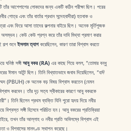
টি তাঁর আশেপাশের লোকদের জন্য একটি কঠিন পরীক্ষা ছিল। পরের
র গোত্র এবং তাঁর বার্তার প্রধান সন্দেহবাদীরা) হতবাক ও
্রা এবং ফিরে আসা তাদের কল্পনার বাইরে ছিল। অনেক মূর্তিপূজক
সম্ভব। কেউ কেউ প্রশ্ন করে তাঁর দাবি মিথ্যা প্রমাণ করার
ই গল্প শুনে
ইসলাম ত্যাগ
করেছিলেন, কারণ তারা বিশ্বাস করতে
়ে ঘনিষ্ঠ সঙ্গী
আবু বকর (RA)
এর কাছে গিয়ে বলল, "তোমার বন্ধু
রের ঈমান অটুট ছিল। তিনি বিখ্যাতভাবে জবাব দিয়েছিলেন,
"যদি
াম্মদ (PBUH) কে অনেক বড় বিষয় বিশ্বাস করতেন (যেমন
বাস করবেন। তাঁর দৃঢ় সত্য স্বীকারের কারণে আবু বকরকে
ারী"। তিনি ছিলেন প্রথম ব্যক্তি যিনি পুরো হৃদয় দিয়ে নবীর
বিশ্বস্ত সঙ্গী হিসেবে পরিচিত হন। আবু বকরের প্রতিক্রিয়া
 বাইরে, তখন তাঁর আল্লাহ ও নবীর প্রতি অবিলম্বে বিশ্বাস এই
সততা ও বিশ্বাসের মানদণ্ড স্থাপন করেছে।