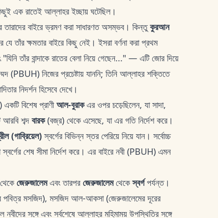
িছুই এক রাতেই আল্লাহর ইচ্ছায় ঘটেছিল।
 তারাদের বাইরে ভ্রমণ করা সাধারণত অসম্ভব। কিন্তু
কুরআন
ে যে তাঁর ক্ষমতার বাইরে কিছু নেই। ইসরা বর্ণনা করা প্রথম
ৎ "যিনি তাঁর বান্দাকে রাতের বেলা নিয়ে গেছেন..." — এটি জোর দিয়ে
ম্মদ (PBUH) নিজের প্রচেষ্টায় যাননি; তিনি আল্লাহর শক্তিতে
দিতার নিদর্শন হিসেবে দেখে।
) একটি বিশেষ প্রাণী
আল-বুরাক
এর ওপর চড়েছিলেন, যা সাদা,
টি আরবি শব্দ
বারক
(বজ্র) থেকে এসেছে, যা এর গতি নির্দেশ করে।
রীল (গাব্রিয়েল)
স্বর্গের বিভিন্ন স্তর পেরিয়ে নিয়ে যান। সর্বোচ্চ
 যা স্বর্গের শেষ সীমা নির্দেশ করে। এর বাইরে নবী (PBUH) এমন
থেকে
জেরুজালেম
এবং তারপর
জেরুজালেম
থেকে
স্বর্গ
পর্যন্ত।
কার পবিত্র মসজিদ), মসজিদ আল-আকসা (জেরুজালেমের দূরের
কল নবীদের সঙ্গে এবং সর্বশেষে আল্লাহর মহিমাময় উপস্থিতির সঙ্গে