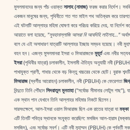
মুসলমানদের জন্য পাঁচ ওয়াক্ত
সালাহ (নামাজ)
ফরজ করার নির্দেশ। সবক
একজন মানুষের জন্য, পৃথিবীতে শত শত মাইল পথ অতিক্রম করে তারপরে
এই ঘটনাটি আল্লাহর মহিমা ঘোষণা করে পরিচয় করিয়ে দেয়, যা নির্দেশ কর
আয়াতে বলা হয়েছে,
"সুবহানাল্লাজি আসরা বি আবদিহি লাইলাহ..."
অর্থা
বলে যে এই অসাধারণ যাত্রাটি আল্লাহর ইচ্ছায় সম্ভব হয়েছে। নবী মুহা
বহন হন। এজন্য মুসলমানরা ইসরা ও মিআরাজকে
মুহূর্ত
এবং নবীর সত্যবা
ইসরা
(পৃথিবীর যাত্রা) চলাকালীন, ইসলামী ঐতিহ্য অনুযায়ী নবী (PBUH
পাখাযুক্ত প্রাণী, গাধার থেকে বড় কিন্তু খচ্চরের থেকে ছোট। বুরাক শব্দ
মিআরাজ
(স্বর্গীয় আরোহন) চলাকালীন, নবী (PBUH) কে ফেরেশতা
জিব্
বিন্দুতে তিনি পৌঁছান
সিদরাতুল মুনতাহা
("সর্বোচ্চ সীমানার লোটুস গাছ"),
এক স্থান পান যেখানে তিনি আল্লাহর মহিমার নিকটে ছিলেন।
সারসংক্ষেপে, আল-ইসরা ওয়াল মিআরাজ ছিল এক রাতের যাত্রা যা
মক্কা
এটি তিনটি পবিত্র স্থানকে সংযুক্ত করেছিল: মসজিদ আল-হারাম (মক্
মসজিদ), এবং সর্বোচ্চ স্বর্গ। এটি নবী মুহাম্মদ (PBUH) কে পূর্ববর্তী স