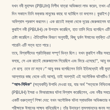
যখন নবী মুহাম্মদ (PBUH) নিশীথ যাত্রা অভিজ্ঞতা লাভ করেন, তখন এ
দিন সকালে তিনি মক্কার মানুষের কাছে যা ঘটেছিল তা বললেন। কুরাইশ (নবী
অবিশ্বাস প্রকাশ করলেন। এক রাতেই মক্কা থেকে দূরের জেরুজালেম যাত
কুরাইশ নবী (PBUH) কে উপহাস করেছিল, হাত তালি দিয়ে বলেছিল এটি অ
চেষ্টা করেছিল। ঐতিহাসিক বিবরণ অনুযায়ী, কিছু দুর্বল ঈমানের ব্যক্তি এ
পারেনি এটি সত্য হতে পারে।
তবে, বিশ্বাসীদের প্রতিক্রিয়া সম্পূর্ণ ভিন্ন ছিল। যখন কুরাইশ নবীর সবচেয
বলছে, সে এক রাতেই জেরুজালেম গিয়েছিল এবং ফিরে এসেছে!", আবু বক
সে বলে, তবে তা সত্য।"
আবু বকর বলেছিলেন তিনি ইতিমধ্যেই নবী মুহ
আল্লাহর কাছ থেকে ওহি আসা), তাই অবশ্যই এই অলৌকিক ঘটনাটিও বিশ্
"আস-সিদ্দিক"
(সত্যবাদী) উপাধি দেওয়া হয়, যার অর্থ "সত্যকে নিশ্চিতক
(PBUH) ইসরা ও মিআরাজের ঘটনা বিশ্বাস করেছিলেন, এবং নবীর সবচেয়ে 
একটি গুরুত্বপূর্ণ শিক্ষা দেয়: যখন অলৌকিক ঘটনা স্বাভাবিক অভিজ্ঞতার
পরীক্ষাকে ঈমানের সাক্ষ্য বানিয়েছিল। তাঁর উদাহরণ মুসলমানদের জন্য 