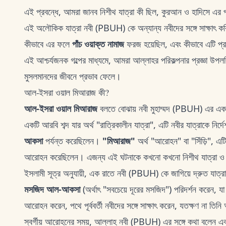
এই প্রবন্ধে, আমরা জানব নিশীথ যাত্রা কী ছিল, কুরআন ও হাদিসে এর প
এই অলৌকিক যাত্রা নবী (PBUH) কে অন্যান্য নবীদের সঙ্গে সাক্ষাৎ করিয়ে
কীভাবে এর ফলে
পাঁচ ওয়াক্ত নামাজ
ফরজ হয়েছিল, এবং কীভাবে এটি প্রা
এই আশ্চর্যজনক গল্পের মাধ্যমে, আমরা আল্লাহর পরিকল্পনার প্রজ্ঞা 
মুসলমানদের জীবনে প্রভাব ফেলে।
আল-ইসরা ওয়াল মিআরাজ কী?
আল-ইসরা ওয়াল মিআরাজ
বলতে বোঝায় নবী মুহাম্মদ (PBUH) এর এক 
একটি আরবি শব্দ যার অর্থ "রাত্রিকালীন যাত্রা", এটি নবীর যাত্রাকে নির্
আকসা
পর্যন্ত করেছিলেন।
"মিআরাজ"
অর্থ "আরোহন" বা "সিঁড়ি", এটি 
আরোহন করেছিলেন। এজন্য এই ঘটনাকে কখনো কখনো নিশীথ যাত্রা ও
ইসলামী সূত্র অনুযায়ী, এক রাতে নবী (PBUH) কে জাগিয়ে দ্রুত যাত্রায
মসজিদ আল-আকসা
(অর্থাৎ "সবচেয়ে দূরের মসজিদ") পরিদর্শন করেন, য
আরোহন করেন, পথে পূর্ববর্তী নবীদের সঙ্গে সাক্ষাৎ করেন, যতক্ষণ না তিন
স্বর্গীয় আরোহনের সময়, আল্লাহ নবী (PBUH) এর সঙ্গে কথা বলেন এবং 