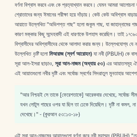
বর্ণনা বিশ্বাস করবে এবং কে প্রত্যাখ্যান করবে। যেমন আমরা আলোচনা
শ্রোতাদের জন্য ঈমানের পরীক্ষা হয়ে দাঁড়ায়। কেউ কেউ অবিশ্বাস বাড়া
আয়াতে উল্লেখিত "অভিশপ্ত গাছ" হলো জকুম গাছ, যা জাহান্নামের গাছ 
কারণ মক্কার কিছু সন্দেহবাদী এই ধারণাকে উপহাস করেছিল। তাই ১৭:৬০ 
বিশ্বাসীদের অবিশ্বাসীদের থেকে আলাদা করার জন্য। উল্লেখযোগ্য যে নব
উল্লেখিত
দৃষ্টি
হলো
মিআরাজ (স্বর্গ আরোহন)
যা নবী (PBUH) কে বাস্তব
সূরা আল-ইসরা ছাড়াও,
সূরা আন-নাজম (অধ্যায় ৫৩)
এর আয়াতসমূহ ঐত
এই আয়াতগুলো নবীর দৃষ্টি এবং সর্বোচ্চ স্বর্গের সিদরাতুল মুনতাহার আশেপা
"আর নিশ্চয়ই সে তাকে [ফেরেশতাকে] আরেকবার দেখেছে, সর্বোচ্চ সী
যখন লোটুস গাছের ওপর যা ছিল তা ঢেকে দিয়েছিল। দৃষ্টি না কমল, না
দেখেছে।" - (কুরআন ৫৩:১৩-১৮)
এই সূরা আন-নাজমের আয়াতগুলো বর্ণনা করে নবী মুহাম্মদ (PBUH)
"ত