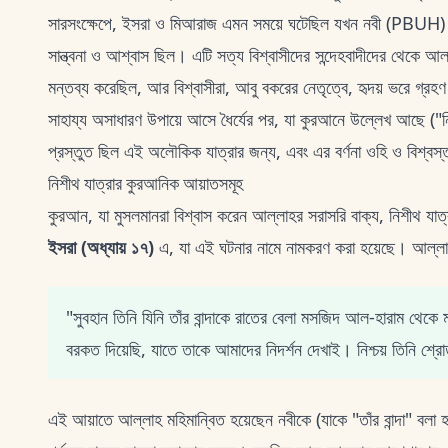
সারসংক্ষেপে, ইসরা ও মিআরাজ এমন সময়ে ঘটেছিল যখন নবী (PBUH) দুর
সান্ত্বনা ও আশ্বাস ছিল। এটি সত্য বিশ্বাসীদের সন্দেহবাদীদের থেকে 
মন্তব্য করেছিল, আর বিশ্বাসীরা, আবু বকরের নেতৃত্বে, হৃদয় ভরে গ্
সাহায্য অসাধারণ উপায়ে আসে ধৈর্যের পর, যা কুরআনে উল্লেখ আছে (
প্রস্তুত ছিল এই অলৌকিক যাত্রার জন্য, এবং এর বর্ণনা ওহি ও বিশ্বস্ত
নিশীথ যাত্রার কুরআনিক আয়াতসমূহ
কুরআন, যা মুসলমানরা বিশ্বাস করেন আল্লাহর সরাসরি বাক্য, নিশীথ যাত
ইসরা (অধ্যায় ১৭)
এ, যা এই ঘটনার নামে নামকরণ করা হয়েছে। আল্লাহ
"সুবহান তিনি যিনি তাঁর বান্দাকে রাতের বেলা মসজিদ আল-হারাম থে
বরকত দিয়েছি, যাতে তাকে আমাদের নিদর্শন দেখাই। নিশ্চয় তিনি শ্রো
এই আয়াতে আল্লাহ মহিমান্বিত হয়েছেন নবীকে (যাকে "তাঁর বান্দা" বল