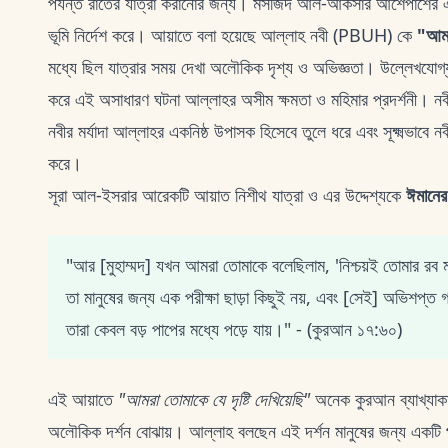
পর্যন্ত রাতের যাত্রা করানোর জন্য। মসজিদ আল-আকসার আশেপাশের এলাকা
ভূমি নির্দেশ করে। আয়াতে বলা হয়েছে আল্লাহ নবী (PBUH) কে
"আমা
মধ্যে ছিল যাত্রার সময় দেখা অলৌকিক দৃশ্য ও অভিজ্ঞতা। উল্লেখযোগ্য যে
করে এই অসাধারণ ঘটনা আল্লাহর অসীম ক্ষমতা ও মহিমার প্রদর্শনী। নবী
নবীর মর্যাদা আল্লাহর একনিষ্ঠ উপাসক হিসেবে তুলে ধরে এবং সূক্ষ্মভাবে ন
করে।
সূরা আল-ইসরার আরেকটি আয়াত নিশীথ যাত্রা ও এর উদ্দেশ্যকে
ঈমানের 
"আর [মুহাম্মদ] যখন আমরা তোমাকে বলেছিলাম, 'নিশ্চয়ই তোমার রব ম
তা মানুষের জন্য এক পরীক্ষা ছাড়া কিছুই নয়, এবং [সেই] অভিশপ্ত
তারা কেবল বড় পাপের মধ্যে পড়ে যায়।" - (কুরআন ১৭:৬০)
এই আয়াতে
"আমরা তোমাকে যে দৃষ্টি দেখিয়েছি"
অনেক কুরআন ব্যাখ্যাক
অলৌকিক দর্শন বোঝায়। আল্লাহ বলছেন এই দর্শন মানুষের জন্য একটি