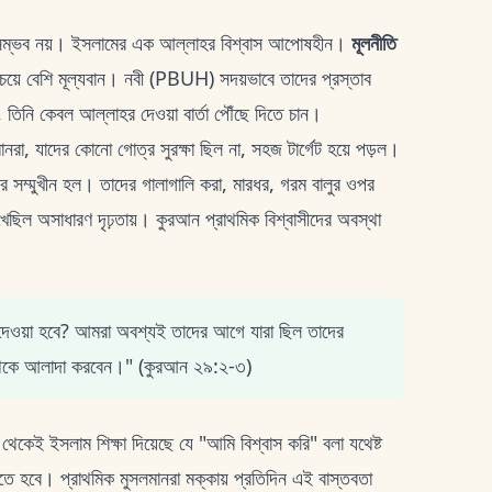
শ্রণ সম্ভব নয়। ইসলামের এক আল্লাহর বিশ্বাস আপোষহীন।
মূলনীতি
 চেয়ে বেশি মূল্যবান। নবী (PBUH) সদয়ভাবে তাদের প্রস্তাব
া, তিনি কেবল আল্লাহর দেওয়া বার্তা পৌঁছে দিতে চান।
ানরা, যাদের কোনো গোত্র সুরক্ষা ছিল না, সহজ টার্গেট হয়ে পড়ল।
র সম্মুখীন হল। তাদের গালাগালি করা, মারধর, গরম বালুর ওপর
খেছিল অসাধারণ দৃঢ়তায়। কুরআন প্রাথমিক বিশ্বাসীদের অবস্থা
ে দেওয়া হবে? আমরা অবশ্যই তাদের আগে যারা ছিল তাদের
ের থেকে আলাদা করবেন।" (কুরআন ২৯:২-৩)
েকেই ইসলাম শিক্ষা দিয়েছে যে "আমি বিশ্বাস করি" বলা যথেষ্ট
তে হবে। প্রাথমিক মুসলমানরা মক্কায় প্রতিদিন এই বাস্তবতা