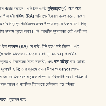
তভাবে প্রচার করতেন। এটি ছিল একটি
বুদ্ধিমত্তাপূর্ণ, ধাপে ধাপে
্রিয় স্ত্রী
খাদিজা (RA)
অবিলম্বে ইসলাম গ্রহণ করেন, প্রথম
তাঁর বিশ্বস্ত পরিচিতদের মধ্যে ইসলাম ছড়াতে শুরু করেন। কিছু
িসা ইসলাম গ্রহণ করেন। এই প্রাথমিক মুসলমানরা ছোট একটি দল
ান ছিল
আরকাম (RA)
এর বাড়ি, যিনি তরুণ সঙ্গী ছিলেন। এই
ীদ
অর্থাৎ আল্লাহর একত্বের ধারণা দৃঢ় করতেন। প্রাথমিক
শ্রুতি ও কিয়ামতের দিনের সতর্কতা, এবং
ভাল চরিত্র
গড়ে তোলার
রি মুখোমুখি হননি; তারা প্রথমে তাদের
ঈমান ও ভ্রাতৃত্ব
গোপনে
্তন শুরু হয় এক ধাপে মানুষকে শিক্ষিত ও শক্তিশালী করে। পণ্ডিতরা
যেখানে আইন ও সামাজিক নিয়মগুলো বেশিরভাগ পরে মদিনায়
করতে
। কুরআন বলে: