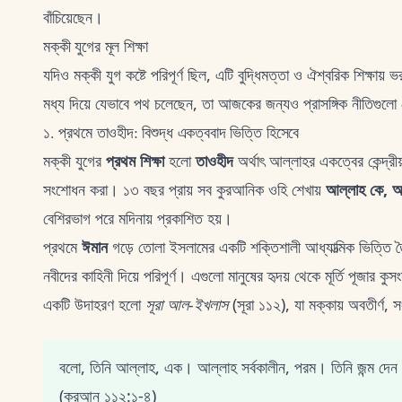
বাঁচিয়েছেন।
মক্কী যুগের মূল শিক্ষা
যদিও মক্কী যুগ কষ্টে পরিপূর্ণ ছিল, এটি বুদ্ধিমত্তা ও ঐশ্বরিক শিক্ষায
মধ্য দিয়ে যেভাবে পথ চলেছেন, তা আজকের জন্যও প্রাসঙ্গিক নীতিগুলো শে
১. প্রথমে তাওহীদ: বিশুদ্ধ একত্ববাদ ভিত্তি হিসেবে
মক্কী যুগের
প্রথম শিক্ষা
হলো
তাওহীদ
অর্থাৎ আল্লাহর একত্বের কেন্দ্রীয
সংশোধন করা। ১৩ বছর প্রায় সব কুরআনিক ওহি শেখায়
আল্লাহ কে, আম
বেশিরভাগ পরে মদিনায় প্রকাশিত হয়।
প্রথমে
ঈমান
গড়ে তোলা ইসলামের একটি শক্তিশালী আধ্যাত্মিক ভিত্তি তৈরি 
নবীদের কাহিনী দিয়ে পরিপূর্ণ। এগুলো মানুষের হৃদয় থেকে মূর্তি পূজার ক
একটি উদাহরণ হলো
সূরা আল-ইখলাস
(সূরা ১১২), যা মক্কায় অবতীর্ণ, সং
বলো, তিনি আল্লাহ, এক। আল্লাহ সর্বকালীন, পরম। তিনি জন্ম দেন 
(কুরআন ১১২:১-৪)