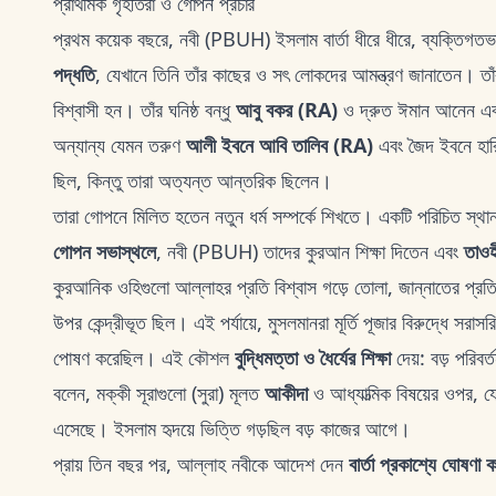
প্রাথমিক গৃহীতরা ও গোপন প্রচার
প্রথম কয়েক বছরে, নবী (PBUH) ইসলাম বার্তা ধীরে ধীরে, ব্যক্তিগ
পদ্ধতি
, যেখানে তিনি তাঁর কাছের ও সৎ লোকদের আমন্ত্রণ জানাতেন। তাঁর প
বিশ্বাসী হন। তাঁর ঘনিষ্ঠ বন্ধু
আবু বকর (RA)
ও দ্রুত ঈমান আনেন এবং 
অন্যান্য যেমন তরুণ
আলী ইবনে আবি তালিব (RA)
এবং জৈদ ইবনে হার
ছিল, কিন্তু তারা অত্যন্ত আন্তরিক ছিলেন।
তারা গোপনে মিলিত হতেন নতুন ধর্ম সম্পর্কে শিখতে। একটি পরিচিত স্থ
গোপন সভাস্থলে
, নবী (PBUH) তাদের কুরআন শিক্ষা দিতেন এবং
তাওহ
কুরআনিক ওহিগুলো আল্লাহর প্রতি বিশ্বাস গড়ে তোলা, জান্নাতের প্রতি
উপর কেন্দ্রীভূত ছিল। এই পর্যায়ে, মুসলমানরা মূর্তি পূজার বিরুদ্ধে সরাস
পোষণ করেছিল। এই কৌশল
বুদ্ধিমত্তা ও ধৈর্যের শিক্ষা
দেয়: বড় পরিবর
বলেন, মক্কী সূরাগুলো (সুরা) মূলত
আকীদা
ও আধ্যাত্মিক বিষয়ের ওপর, 
এসেছে। ইসলাম হৃদয়ে ভিত্তি গড়ছিল বড় কাজের আগে।
প্রায় তিন বছর পর, আল্লাহ নবীকে আদেশ দেন
বার্তা প্রকাশ্যে ঘোষণা 