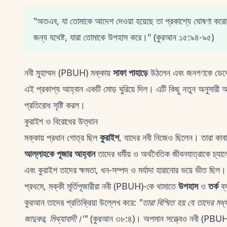
"অতএব, যা তোমাকে আদেশ দেওয়া হয়েছে তা প্রকাশ্যে ঘোষণা করো এ
জন্য যথেষ্ট, যারা তোমাকে উপহাস করে।" (কুরআন ১৫:৯৪-৯৫)
নবী মুহাম্মদ (PBUH) মক্কায়
সাফা পাহাড়ে
উঠলেন এবং জনগণকে ডেকে 
এই প্রকাশ্য আহ্বান একটি মোড় ঘুরিয়ে দিল। এটি কিছু নতুন অনুসারী আকর
প্রতিরোধ সৃষ্টি করল।
কুরাইশ ও বিরোধের উত্থান
মক্কায় প্রধান গোত্র ছিল
কুরাইশ
, যাদের নবী নিজেও ছিলেন। তারা কাবার
আল্লাহকে পূজার আহ্বান
তাদের ধর্মীয় ও অর্থনৈতিক জীবনযাত্রাকে চ্যাল
এবং কুরাইশ তাদের ক্ষমতা, ধন-সম্পদ ও মর্যাদা হারানোর ভয়ে ভীত ছিল।
প্রথমে, মক্কী মূর্তিপূজারীরা নবী (PBUH)-কে থামাতে
উপহাস
ও
তর্ক
ব্
কুরআন তাদের প্রতিক্রিয়া উল্লেখ করে:
"তারা বিস্মিত হয় যে তাদের 
জাদুকর, মিথ্যাবাদী।'"
(কুরআন ৩৮:৪)। অপমান সত্ত্বেও নবী (PBUH) 