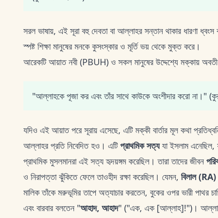
সরল ভাষায়, এই সূরা বহু দেবতা বা আল্লাহর সন্তান থাকার ধারণা ধ্বং
স্পষ্ট শিক্ষা মানুষের মনকে কুসংস্কার ও মূর্তি ভয় থেকে মুক্ত করে।
আরেকটি আয়াত নবী (PBUH) ও সকল মানুষের উদ্দেশ্যে মক্কায় অবতীর্
"আল্লাহকে পূজা কর এবং তাঁর সাথে কাউকে অংশীদার করো না।" (
যদিও এই আয়াত পরে সূরায় এসেছে, এটি মক্কী বার্তার মূল কথা প্রতিধ্ব
আল্লাহর প্রতি নিবেদিত হও। এটি
প্রাথমিক সত্য
যা ইসলাম এনেছিল, 
প্রাথমিক মুসলমানরা এই সত্য হৃদয়ঙ্গম করেছিল। তারা তাদের জীবন
পরিব
ও নিরাপত্তা ঝুঁকিতে ফেলে তাওহীদ রক্ষা করেছিল। যেমন,
বিলাল (RA)
মালিক তাঁকে মরুভূমির তাপে অত্যাচার করতেন, বুকের ওপর ভারী পাথর চ
এবং বারবার বলতেন "
আহাদ, আহাদ
" ("এক, এক [আল্লাহ]!")। আল্লাহর 