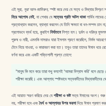
এই সূরা,
সূরা আল-কাফিরুন
, স্পষ্ট করে দেয় যে সত্য ও মিথ্যার মি
নিয়ে আপোষ নেই
, যা শেখায় যে
সত্যের প্রতি অটল থাকা
পার্থিব লাভের
প্রত্যাখ্যান করলেন, ব্যাখ্যা করলেন যে তিনি ক্ষমতা বা ধন-সম্পদ চান ন
প্রলোভনে ব্যর্থ হয়ে, কুরাইশ
নির্যাতনে
লিপ্ত হল। দুর্বল ও দরিদ্র মুসলম
পুরুষ ও নারী, এমনকি দাসরাও যারা ইসলাম গ্রহণ করেছিল, নির্মম আচরণে
টেনে নিয়ে যাওয়া, ও কারাবরণ করা হত। তবুও তারা তাদের ঈমান ধরে রে
বর্ণনা করে এবং একটি শক্তিশালী প্রশ্ন তোলে:
"মানুষ কি মনে করে তারা শুধু বললেই 'আমরা বিশ্বাস করি' বলে ছেড়
পরীক্ষা করেছি। এবং আল্লাহ স্পষ্টভাবে সত্যবাদীদের মিথ্যাবাদীদ
এই আয়াত স্মরণ করিয়ে দেয় যে
পরীক্ষা ও কষ্ট
সত্য ঈমানের অংশ। শুরু থ
নয়, পরীক্ষা হবে এবং
ধৈর্য ও আল্লাহর উপর ভরসা
দিয়ে ঈমান প্রমাণ কর