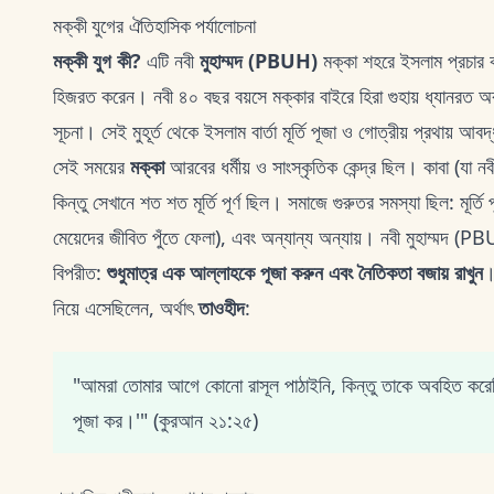
মক্কী যুগের ঐতিহাসিক পর্যালোচনা
মক্কী যুগ কী?
এটি নবী
মুহাম্মদ (PBUH)
মক্কা শহরে ইসলাম প্রচার 
হিজরত করেন। নবী ৪০ বছর বয়সে মক্কার বাইরে হিরা গুহায় ধ্যানরত অ
সূচনা। সেই মুহূর্ত থেকে ইসলাম বার্তা মূর্তি পূজা ও গোত্রীয় প্রথায় আ
সেই সময়ের
মক্কা
আরবের ধর্মীয় ও সাংস্কৃতিক কেন্দ্র ছিল। কাবা (যা নব
কিন্তু সেখানে শত শত মূর্তি পূর্ণ ছিল। সমাজে গুরুতর সমস্যা ছিল: মূর্তি 
মেয়েদের জীবিত পুঁতে ফেলা), এবং অন্যান্য অন্যায়। নবী মুহাম্মদ (PB
বিপরীত:
শুধুমাত্র এক আল্লাহকে পূজা করুন এবং নৈতিকতা বজায় রাখুন
।
নিয়ে এসেছিলেন, অর্থাৎ
তাওহীদ
:
"আমরা তোমার আগে কোনো রাসূল পাঠাইনি, কিন্তু তাকে অবহিত করেছ
পূজা কর।'" (কুরআন ২১:২৫)