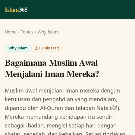
Skip to main content
Islam
365
Home
Topics
Why Islam
Why Islam
13 min read
Bagaimana Muslim Awal
Menjalani Iman Mereka?
Muslim awal menjalani iman mereka dengan
ketulusan dan pengabdian yang mendalam,
dipandu oleh Al-Quran dan teladan Nabi (ﷺ).
Mereka memandang kehidupan itu sendiri
sebagai ibadah, mengisi setiap hari dengan
shalat, sedekah, dan kebaikan. Setiap tindakan