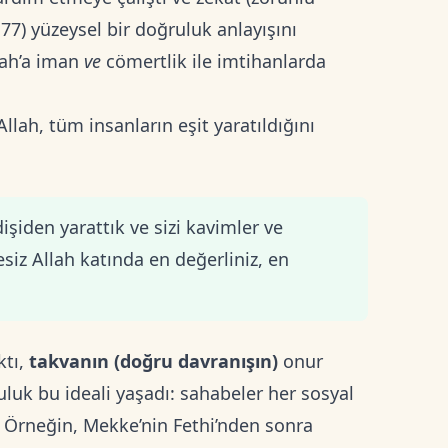
77) yüzeysel bir doğruluk anlayışını
llah’a iman
ve
cömertlik ile imtihanlarda
. Allah, tüm insanların eşit yaratıldığını
dişiden yarattık ve sizi kavimler ve
hesiz Allah katında en değerliniz, en
ktı,
takvanın (doğru davranışın)
onur
uk bu ideali yaşadı: sahabeler her sosyal
. Örneğin, Mekke’nin Fethi’nden sonra