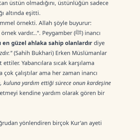
 altında eşitti.
ek vardır…". Peygamber (ﷺ) inancı
ı en güzel ahlaka sahip olanlardır
diye
zdır."
(Sahih Bukhari) Erken Müslümanlar
t ettiler. Yabancılara sıcak karşılama
mda çok çalıştılar ama her zaman inancı
h, kuluna yardım ettiği sürece onun kardeşine
etmeyi kendine yardım olarak gören bir
rudan yönlendiren birçok Kur'an ayeti