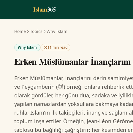
Skip to main content
Islam
365
Home
Topics
Why Islam
Why Islam
11 min read
Erken Müslümanlar İnançlarını 
Erken Müslümanlar, inançlarını derin samimiyet 
ve Peygamberin (ﷺ) örneği onlara rehberlik etti. Hayatı kendisi bir ibadet
olarak gördüler, her günü dua, sadaka ve iyilik
yapılan namazlardan yoksullara bakmaya kadar 
ruhla, İslam’ın ilk takipçileri, inanç ve sağlam 
toplum inşa ettiler. Örneğin, Jean-Léon Gérôme
tablosu bu bağlılığı çağrıştırır: her kesimden