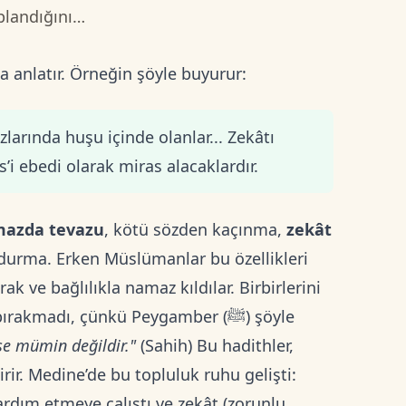
oplandığını…
a anlatır. Örneğin şöyle buyurur:
arında huşu içinde olanlar... Zekâtı
vs’i ebedi olarak miras alacaklardır.
azda tevazu
, kötü sözden kaçınma,
zekât
 durma. Erken Müslümanlar bu özellikleri
k ve bağlılıkla namaz kıldılar. Birbirlerini
madı, çünkü Peygamber (ﷺ) şöyle
e mümin değildir."
(Sahih) Bu hadithler,
irir. Medine’de bu topluluk ruhu gelişti:
rdım etmeye çalıştı ve zekât (zorunlu