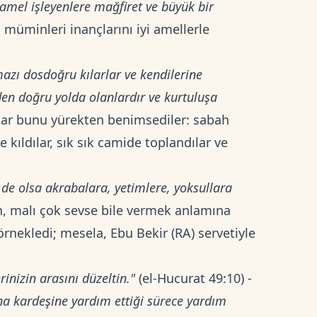
 amel işleyenlere mağfiret ve büyük bir
, müminleri inançlarını iyi amellerle
zı dosdoğru kılarlar ve kendilerine
nden doğru yolda olanlardır ve kurtuluşa
lar bunu yürekten benimsediler: sabah
 kıldılar, sık sık camide toplandılar ve
k de olsa akrabalara, yetimlere, yoksullara
n, malı çok sevse bile vermek anlamına
rnekledi; mesela, Ebu Bekir (RA) servetiyle
inizin arasını düzeltin."
(el-Hucurat 49:10) -
na kardeşine yardım ettiği sürece yardım