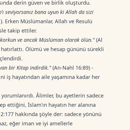
sında derin güven ve birlik oluşturdu.
’ı seviyorsanız bana uyun ki Allah da sizi
). Erken Müslümanlar, Allah ve Resulü
tini hevesle takip ettiler.
a korkun ve ancak Müslüman olarak ölün."
(Al
hatırlattı. Ölümü ve hesap gününü sürekli
çlendirdi.
yan bir Kitap indirdik."
(An-Nahl 16:89) -
ini iş hayatından aile yaşamına kadar her
 yorumlanırdı. Âlimler, bu ayetlerin sadece
ep ettiğini, İslam’ın hayatın her alanına
im 2:177 hakkında şöyle der: sadece yönünü
az, eğer iman ve iyi amellerle