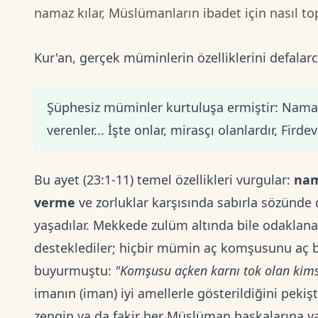
namaz kılar, Müslümanların ibadet için nasıl t
Kur'an, gerçek müminlerin özelliklerini defalarc
Şüphesiz müminler kurtuluşa ermiştir: Namazl
verenler... İşte onlar, mirasçı olanlardır, Firde
Bu ayet (23:1-11) temel özellikleri vurgular:
nam
verme
ve zorluklar karşısında sabırla sözünde
yaşadılar. Mekkede zulüm altında bile odaklanara
desteklediler; hiçbir mümin aç komşusunu aç bırak
buyurmuştu:
"Komşusu açken karnı tok olan kims
imanın (iman) iyi amellerle gösterildiğini pekişt
zengin ya da fakir her Müslüman başkalarına ya