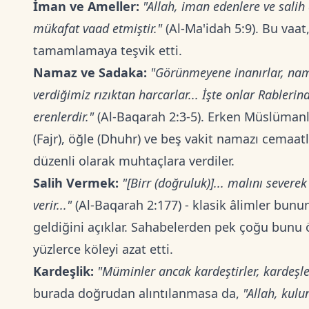
İman ve Ameller:
"Allah, iman edenlere ve salih
mükafat vaad etmiştir."
(Al-Ma'idah 5:9). Bu vaat
tamamlamaya teşvik etti.
Namaz ve Sadaka:
"Görünmeyene inanırlar, nama
verdiğimiz rızıktan harcarlar... İşte onlar Rableri
erenlerdir."
(Al-Baqarah 2:3-5). Erken Müslüman
(Fajr), öğle (Dhuhr) ve beş vakit namazı cemaatle
düzenli olarak muhtaçlara verdiler.
Salih Vermek:
"[Birr (doğruluk)]... malını severe
verir..."
(Al-Baqarah 2:177) - klasik âlimler bunu
geldiğini açıklar. Sahabelerden pek çoğu bunu ö
yüzlerce köleyi azat etti.
Kardeşlik:
"Müminler ancak kardeştirler, kardeşler
burada doğrudan alıntılanmasa da,
"Allah, kulu