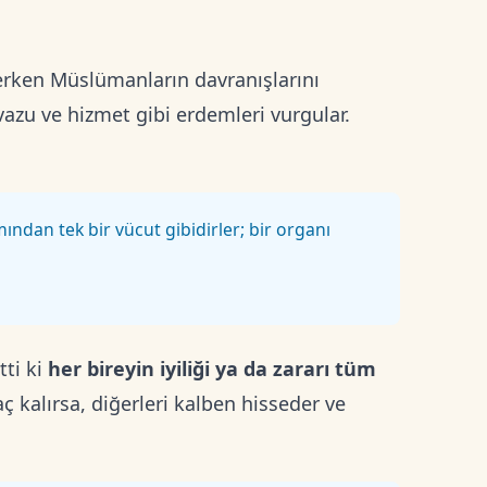
 erken Müslümanların davranışlarını
azu ve hizmet gibi erdemleri vurgular.
ından tek bir vücut gibidirler; bir organı
ti ki
her bireyin iyiliği ya da zararı tüm
aç kalırsa, diğerleri kalben hisseder ve