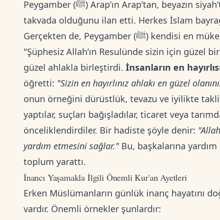
Peygamber (ﷺ) Arap’ın Arap’tan, beyazın siyah’tan üstün olmadığını, üstünlüğün sadece
takvada olduğunu ilan etti. Herkes İslam bayrağı
Gerçekten de, Peygamber (ﷺ) kendisi en mükemmel örnekti. Allah şöyle buyurur:
"Şüphesiz Allah’ın Resulünde sizin için güzel bir örn
güzel ahlakla birleştirdi.
İnsanların en hayırlıs
öğretti:
"Sizin en hayırlınız ahlakı en güzel olanını
onun örneğini dürüstlük, tevazu ve iyilikte takli
yaptılar, suçları bağışladılar, ticaret veya tarı
önceliklendirdiler. Bir hadiste şöyle denir:
"Alla
yardım etmesini sağlar."
Bu, başkalarına yardım 
toplum yarattı.
İnancı Yaşamakla İlgili Önemli Kur'an Ayetleri
Erken Müslümanların günlük inanç hayatını doğ
vardır. Önemli örnekler şunlardır: