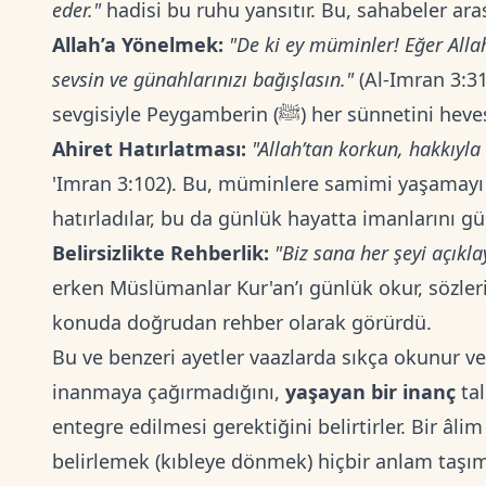
eder."
hadisi bu ruhu yansıtır. Bu, sahabeler ara
Allah’a Yönelmek:
"De ki ey müminler! Eğer Allah
sevsin ve günahlarınızı bağışlasın."
(Al-Imran 3:31
sevgisiyle Peygamberin (ﷺ) her sünne
Ahiret Hatırlatması:
"Allah’tan korkun, hakkıyl
'Imran 3:102). Bu, müminlere samimi yaşamayı 
hatırladılar, bu da günlük hayatta imanlarını gü
Belirsizlikte Rehberlik:
"Biz sana her şeyi açıkla
erken Müslümanlar Kur'an’ı günlük okur, sözler
konuda doğrudan rehber olarak görürdü.
Bu ve benzeri ayetler vaazlarda sıkça okunur ve
inanmaya çağırmadığını,
yaşayan bir inanç
tal
entegre edilmesi gerektiğini belirtirler. Bir âl
belirlemek (kıbleye dönmek) hiçbir anlam taşım