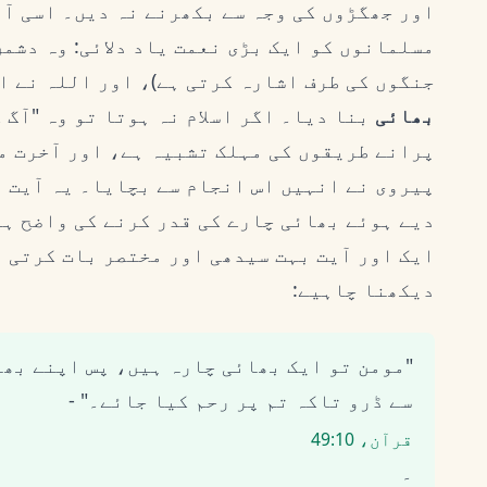
اور جھگڑوں کی وجہ سے بکھرنے نہ دیں۔ اسی آی
مسلمانوں کو ایک بڑی نعمت یاد دلائی: وہ دشمن
جنگوں کی طرف اشارہ کرتی ہے)، اور اللہ نے اس
بھائی
بنا دیا۔ اگر اسلام نہ ہوتا تو وہ "آگ 
پرانے طریقوں کی مہلک تشبیہ ہے، اور آخرت می
پیروی نے انہیں اس انجام سے بچایا۔ یہ آیت 
دیے ہوئے بھائی چارے کی قدر کرنے کی واضح ہ
ایک اور آیت بہت سیدھی اور مختصر بات کرتی ہ
دیکھنا چاہیے:
"مومن تو ایک بھائی چارہ ہیں، پس اپنے بھ
سے ڈرو تاکہ تم پر رحم کیا جائے۔" -
قرآن، 49:10
۔