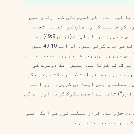
یا گیا ہے۔ اگر کمیونٹی کے ارکان میں
ں کو چاہیے کہ وہ صلح کرائیں۔ اتحاد
اتنا اہم ہے کہ صلح کرانا فرض ہے۔ درحقیقت، اس سے پہلے والی آیات (قرآن 49:9) دو
لڑتے ہوئے گروہوں کو انصاف کے ساتھ صلح کرانے کی بات کرتی ہیں۔ اس آیت 49:10 میں
ً اس میں بہنیں بھی شامل ہیں عمومی معنی
پر قائم کرتا ہے۔ ہمیں ایک دوسرے کی
یسے بہن بھائی اختلاف کر سکتے ہیں مگر
، مسلمان بھی ایسا ہی کریں۔ اور اللہ
 ڈرو"
) تاکہ ہم اچھے سلوک کریں اور اس کی
ادی جزو ہے۔ قرآن مسلمانوں کو ایک ایسی
کی عبادت میں متحد ہے: