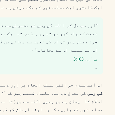
ایک طاقتور آیت مسلمانوں کو حکم دیتی ہے کہ
"اور سب مل کر اللہ کی رسی کو مضبوطی سے ت
نعمت کو یاد کرو جو تم پر ہے: جب تم ایک دو
جوڑ دیے، پھر تم اس کی نعمت سے بھائی بن گ
اس نے تمہیں اس سے بچایا..." -
قرآن، 3:103
۔
اس آیت میں، جو اکثر مسلم اتحاد پر زور دینے
کی رسی
کی مثال دی ہے۔ علماء کہتے ہیں کہ
"ال
اسلام کا ایمان ہے جو ہمیں اللہ سے جوڑتا ہے
مسلمانوں کو چاہیے کہ وہ اپنے ایمان کو گرو