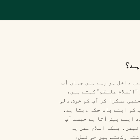
ہے؟
یں داخل ہو رہے ہیں جہاں آپ
"السلام علیکم" کہتے ہیں،
نبی مسکرا کر آپ کو خوش دلی
 کو اپنے پاس جگہ دیتا ہے،
ھ ایسے پیش آتا ہے جیسے آپ
ہیں، بلکہ اسلام میں یہ
شتہ رکھتے ہیں جو نسل،