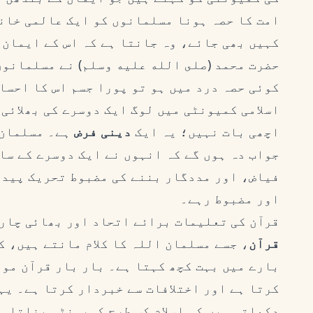
امت کا حصہ ہونا مسلمانوں کو ایک عالمی خان
کہیں بھی جائے، وہ جانتا ہے کہ اس کے ایمان 
حضرت محمد (صلى الله عليه وسلم) نے مسلمانوں
کوئی حصہ درد میں ہو تو پورا جسم اس کا احسا
اسلامی کمیونٹی میں لوگ ایک دوسرے کی بھلائی 
اچھی بات نہیں؛ یہ ایک
دینی فرض
ہے۔ مسلمان 
جواب دہ ہوں گے کہ انہوں نے ایک دوسرے کے سا
فیاض، اور مددگار بننے کی مضبوط تحریک پیدا
اور مضبوط رہے۔
قرآن کی تعلیمات برائے اتحاد اور بھائی چار
قرآن
، جسے مسلمان اللہ کا کلام مانتے ہیں، 
بارے میں بہت کچھ کہتا ہے۔ بار بار قرآن موم
کرتا ہے اور اختلافات سے خبردار کرتا ہے۔ یہ
دکھاتی ہیں کہ اسلام کس طرح کمیونٹی بناتا ہے