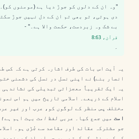
"وہ ان کے دلوں کو جوڑ دیا ہے (مومنوں کو)۔
دی ہوتی، تو بھی تم ان کے دل نہیں جوڑ سکت
بے شک وہ زبردست، حکمت والا ہے۔" -
قرآن، 8:63
۔
یہ آیت اس بات کی طرف اشارہ کرتی ہے کہ کس ط
انصار بنے) نے اپنی نسل در نسل کی دشمنی ختم
یہ ایک تقریباً معجزاتی تبدیلی کی نشاندہی ک
اسلام کے ذریعے۔ اسلامی تاریخ میں ہم اس نمون
مختلف پس منظر کے لوگوں کو، عرب اور غیر عرب
امت
میں جمع کیا۔ عربی لفظ
امت
بہت اہم ہے؛ 
جو مشترکہ عقائد اور مقاصد سے جُڑی ہو۔ اسلا
کی کمیونٹی کو کہتے ہیں جو ایمان کے بندھن 