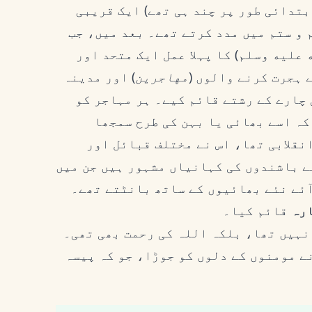
بتدائی طور پر چند ہی تھے) ایک قریبی
 و ستم میں مدد کرتے تھے۔ بعد میں، جب
عليه وسلم) کا پہلا عمل ایک متحد اور
 ہجرت کرنے والوں (
مهاجرین
) اور مدینہ
 چارے کے رشتے قائم کیے۔ ہر مہاجر کو
کہ اسے بھائی یا بہن کی طرح سمجھا
نقلابی تھا، اس نے مختلف قبائل اور
ے باشندوں کی کہانیاں مشہور ہیں جن میں
آئے نئے بھائیوں کے ساتھ بانٹتے تھے۔
رہ
قائم کیا۔
نہیں تھا، بلکہ اللہ کی رحمت بھی تھی۔
نے مومنوں کے دلوں کو جوڑا، جو کہ پیسہ