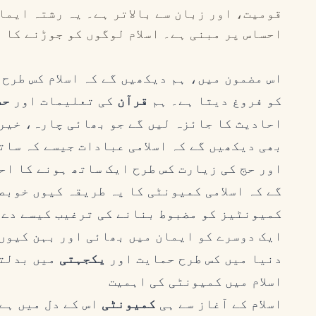
قومیت، اور زبان سے بالاتر ہے۔ یہ رشتہ ایما
احساس پر مبنی ہے۔ اسلام لوگوں کو جوڑنے کا
اس مضمون میں، ہم دیکھیں گے کہ اسلام کس طرح
کو فروغ دیتا ہے۔ ہم
قرآن
کی تعلیمات اور
حض
احادیث کا جائزہ لیں گے جو بھائی چارہ، خیر
بھی دیکھیں گے کہ اسلامی عبادات جیسے کہ سا
اور حج کی زیارت کس طرح ایک ساتھ ہونے کا اح
گے کہ اسلامی کمیونٹی کا یہ طریقہ کیوں خوبص
کمیونٹیز کو مضبوط بنانے کی ترغیب کیسے دے 
ایک دوسرے کو ایمان میں بھائی اور بہن کیوں
دنیا میں کس طرح حمایت اور
یکجہتی
میں بدلتا
اسلام میں کمیونٹی کی اہمیت
اسلام کے آغاز سے ہی
کمیونٹی
اس کے دل میں ہے۔