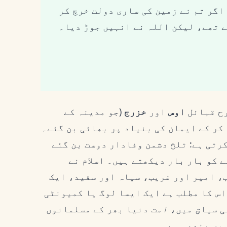
 اگر تم نے زمین کی ساری دولت خرچ کر
ے تھے، لیکن اللہ نے انہیں جوڑ دیا۔
رح قبائل
اوس
اور
خزرج
(جو مدینہ کے
 کر کے ایمان کی بنیاد پر بھائی بن گئے۔
رتی ہے: تلخ دشمن وفادار دوست بن گئے
ے کو بار بار دیکھتے ہیں۔ اسلام نے
، امیر اور غریب، سیاہ اور سفید، ایک
اس کا مطلب ہے ایک ایسا لوگ یا کمیونٹی
می سیاق میں،
امت
دنیا بھر کے مسلمانوں
میں بندھی ہے۔