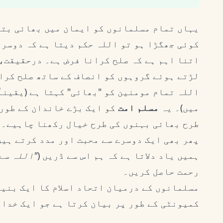
یہاں تمام مسلمانوں کو ایمان میں بھائی بتا
کوئی جھگڑا ہو تو اللہ حکم دیتا ہے کہ دوسرو
اللہ تمام مومنین کو "بھائی" کہتا ہے (یقینا
میں)۔ یہ
مسلم امت
کو ایک بڑے خاندان کے طور 
طرح بھائی بہنوں کی طرح خیال رکھنا چاہیے۔ ج
پھر بھی ایک دوسرے سے محبت اور مدد کرتے ہیں
ہمیں یاد دلاتا ہے کہ ہم اس سے ڈریں (
"اللہ سے
رحمت حاصل کریں۔
مسلمانوں کے درمیان اتحاد اسلام کا ایک بنی
کمیونٹی کے طور پر بیان کرتا ہے جو ایک خدا 