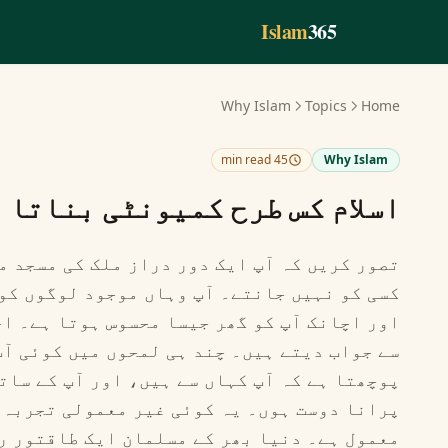
Skip to main conten
Islam
365
Why Islam
Topics
Home
45 min read
Why Islam
اسلام کس طرح کمیونٹی بناتا 
تصور کریں کہ آپ ایک دور دراز ملک کی مسجد م
کسی کو نہیں جانتے۔ آپ وہاں موجود لوگوں کو 
اور اچانک آپ کو گھر جیسا محسوس ہوتا ہے۔ اج
سے جواب دیتے ہیں۔ چند ہی لمحوں میں کوئی آپ
پوچھتا ہے کہ آپ کہاں سے ہیں، اور آپ کے سات
پرانا دوست ہوں۔ یہ کوئی غیر معمولی تجربہ ن
معمول ہے۔ دنیا بھر کے مسلمان ایک طاقتور ر