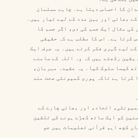
دان کا احساس دیتا ہے۔ چاہے مسلمان
کے بھائی اور بہن مدد کے لیے تیار ہیں۔
 کی مثال ایک جسم کی دی، اگر جسم کا
س کرتا ہے۔ اس کا مطلب ہے کہ حقیقی
کے لیے گہری فکر کرتے ہیں۔ یہ صرف ایک
یقین رکھتے ہیں کہ وہ اللہ کے سامنے
تھ کیسا سلوک کیا۔ یہ عقیدہ مہربان،
 کرتا ہے تاکہ پوری کمیونٹی صحت مند
ہ
کمیونٹی، اتحاد، اور بھائی چارے کے
نین کو ایک ساتھ کھڑے ہونے کی تلقین
اں کچھ اہم قرآنی تعلیمات ہیں جو
: