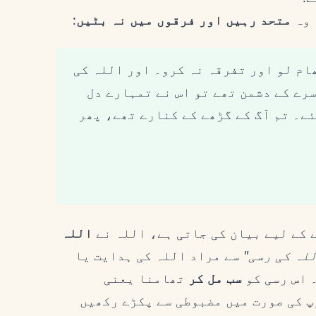
 وہ
متحد رہیں اور فرقوں میں نہ بٹیں
:
ھام لو اور تفرقہ نہ کرو۔ اور اللہ کی
سرے کے دشمن تھے تو اس نے تمہارے دل
ئے۔ تم آگ کے گڑھے کے کنارے تھے، پھر
 کے لیے بیان کی جاتی ہے، اللہ نے
اللہ
لہ کی رسی"
سے مراد اللہ کی ہدایت یا
۔ اس رسی کو
سب مل کر
تھامنا یعنی
پ کی صورت میں مضبوطی سے پکڑے رکھیں