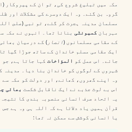
مکہ میں تبلیغ شروع کی، تو ان کے پیروکار (ا
گروہ بن گئے۔ وہ ایک دوسرے کی مشکلات اور ظلم
مسلمان مدینہ ہجرت کر گئے، تو نبی (صلى الله 
مہربان
کمیونٹی
بنانا تھا۔ انہوں نے مکہ سے
کے مقامی مسلمانوں (
انصار
) کے درمیان بھائی
ایک مقامی مسلم خاندان کے ساتھ جوڑا گیا تا
جائے۔ اس عمل کو
المؤاخات
کہا جاتا ہے، جو ا
شہروں کے لوگوں کو خاندان بنا دیا۔ مدینہ ک
وہ اپنے گھروں، کھانے، اور دولت کو مکہ سے 
اس بے لوث جذبے نے ایک ناقابل شکست
بھائی چا
یہ اتحاد صرف انسانی منصوبہ بندی کا نتیجہ 
قرآن ہمیں یاد دلاتا ہے کہ اللہ ہی وہ ہے جس 
یا انسانی کوشش سے ممکن نہ تھا: