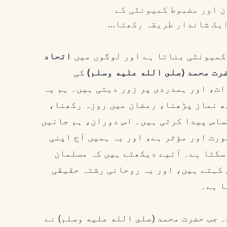
ن اور مضبوط کمیونٹی کے
 ایک شاندار طریقہ رکھتا…
 کمیونٹی بناتا ہے اور لوگوں میں
اتحاد
رت محمد (صلى الله عليه وسلم)
کی
ات، اور ہمدردی پر زور دیتی ہیں۔ ہم یہ
تھ نماز پڑھنا، رمضان میں روزہ رکھنا،
ساس پیدا کرتی ہیں۔ اس دوران، ہم جانیں
ورت اور مؤثر ہے، اور یہ ہمیں آج اپنی
سکتا ہے۔ آئیے دیکھتے ہیں کہ مسلمان
 کہتے ہیں، اور یہ روحانی رشتہ حقیقی
 ہے۔
 جب حضرت محمد (صلى الله عليه وسلم) نے