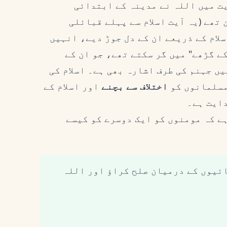
ت میں اللہ نے مدینہ کے ابتدائی
 تھے (یہ آیت اسلام سے پہلے قبائلی
لام کے ذریعے ان کے دل جوڑ دیے، انہیں
کے گڑھے" میں گر سکتے تھے، جو ان کے
ں جہنم کی طرف اشارہ بھی ہے۔ اسلام کی
مسلمانوں کو
اختلاف سے بچنے
اور اسلام کے
دایت ہے۔
ے کہ مومنوں کو ایک دوسرے کو کیسے
ائیوں کے درمیان صلح کراؤ اور اللہ