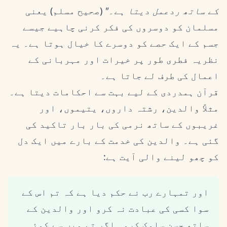
کے ساتھ ردعمل دیتا ہے۔"
(صحیح مسلم) یعنی
مسلمان کو دوسروں کی فکر کرنی چاہیے جیسے
جسم کے ایک حصے کو دوسرے کا خیال ہوتا ہے۔ یہ
نظریہ فطری طور پر خیرات اور مہربانی کے
اعمال کی طرف لے جاتا ہے۔
قرآن ہمدردی کے لیے بہت سے احکامات دیتا ہے۔
مثلاً والدین، رشتہ داروں، یتیموں، اور
غریبوں کے ساتھ نرمی کی بار بار تاکید کی
گئی ہے۔ والدین کی خدمت کے بارے میں ایک دل
کو چھو لینے والی آیت ہے:
اور تمہارے رب نے حکم دیا ہے کہ تم اس کے
سوا کسی کی عبادت نہ کرو اور والدین کے
ساتھ حسن سلوک کرو۔ اگر تم میں سے کوئی