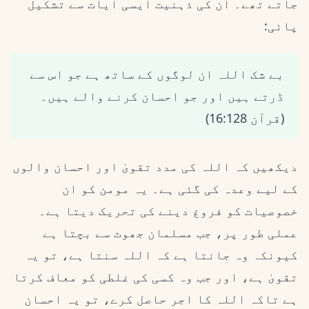
جاتے تھے۔ ان کی ذہنیت ایسی آیات سے تشکیل
پائی:
بے شک اللہ ان لوگوں کے ساتھ ہے جو اس سے
ڈرتے ہیں اور جو احسان کرنے والے ہیں۔
(قرآن 16:128)
دیکھیں کہ اللہ کی مدد تقویٰ اور احسان والوں
کے لیے وعدہ کی گئی ہے۔ یہ مومن کو ان
خصوصیات کو فروغ دینے کی تحریک دیتا ہے۔
عملی طور پر، جب مسلمان جھوٹ سے بچتا ہے
کیونکہ وہ جانتا ہے کہ اللہ سنتا ہے، تو یہ
تقویٰ ہے، اور جب وہ کسی کی غلطی کو معاف کرتا
ہے تاکہ اللہ کا اجر حاصل کرے، تو یہ احسان