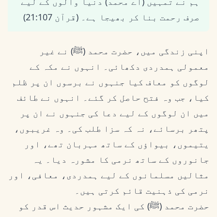
ہم نے تمہیں (اے محمد) دنیا والوں کے لیے
صرف رحمت بنا کر بھیجا ہے۔ (قرآن 21:107)
اپنی زندگی میں، حضرت محمد (ﷺ) نے غیر
معمولی ہمدردی دکھائی۔ انہوں نے مکہ کے
لوگوں کو معاف کیا جنہوں نے برسوں ان پر ظلم
کیا، جب وہ فتح حاصل کر گئے۔ انہوں نے طائف
میں ان لوگوں کے لیے دعا کی جنہوں نے ان پر
پتھر برسائے، نہ کہ سزا طلب کی۔ وہ غریبوں،
یتیموں، بیواؤں کے ساتھ مہربان تھے، اور
جانوروں کے ساتھ نرمی کا مشورہ دیا۔ یہ
مثالیں مسلمانوں کے لیے ہمدردی، معافی، اور
نرمی کی ذہنیت قائم کرتی ہیں۔
حضرت محمد (ﷺ) کی ایک مشہور حدیث اس قدر کو