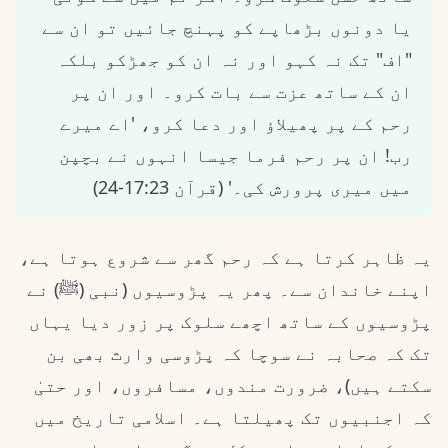
یا دونوں بڑھاپے کو پہنچ جائیں تو ان سے
"اف" تک نہ کہو اور نہ ان کو جھڑکو بلکہ
ان کے ساتھ عزت سے بات کرو۔ اور ان پر
رحم کے پر پھیلاؤ اور دعا کرو، 'اے میرے
رب! ان پر رحم فرما جیسا انہوں نے بچپن
میں میری پرورش کی۔' (قرآن 17:23-24)
یہ ظاہر کرتا ہے کہ رحم گھر سے شروع ہوتا ہے،
اپنے خاندان سے۔ پھر یہ پڑوسیوں (نبی (ﷺ) نے
پڑوسیوں کے ساتھ اچھے سلوک پر زور دیا یہاں
تک کہ صحابہ نے سوچا کہ پڑوسی وارث بھی بن
سکتے ہیں)، ضرورت مندوں، مسافروں، اور حتیٰ
کہ اجنبیوں تک پھیلتا ہے۔ اسلامی تاریخ میں