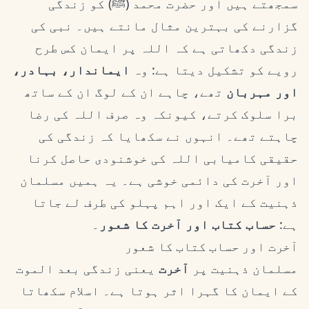
سمجھتے ہیں اور حضرت محمد (ﷺ) کو زندگی
گزارنے کی بہترین مثال مانتے ہیں۔ نبی کی
زندگی دکھاتی ہے کہ اللہ پر ایمان کس طرح
رویے کو تشکیل دیتا ہے: وہ
ایماندار، بہادر،
اور مہربان
تھے، چاہے ان کے لوگ ان کے ساتھ
برا سلوک کرتے، کیونکہ وہ صرف اللہ کی رضا
چاہتے تھے۔ انہوں نے سکھایا کہ زندگی کی
حقیقی کامیابی اللہ کی خوشنودی حاصل کرنا
اور آخرت کی دائمی خوشی ہے۔ یہ ہمیں مسلمان
ذہنیت کے ایک اور اہم پہلو کی طرف لے جاتا
ہے:
حساب کتاب اور آخرت کا شعور
۔
آخرت اور حساب کتاب کا شعور
مسلمان ذہنیت پر
آخرت
یعنی زندگی بعد الموت
کے ایمان کا گہرا اثر ہوتا ہے۔ اسلام سکھاتا