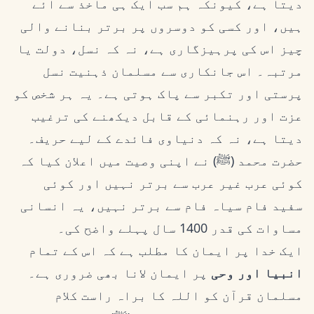
دیتا ہے، کیونکہ ہم سب ایک ہی ماخذ سے آئے
ہیں، اور کسی کو دوسروں پر برتر بنانے والی
چیز اس کی پرہیزگاری ہے، نہ کہ نسل، دولت یا
مرتبہ۔ اس جانکاری سے مسلمان ذہنیت نسل
پرستی اور تکبر سے پاک ہوتی ہے۔ یہ ہر شخص کو
عزت اور رہنمائی کے قابل دیکھنے کی ترغیب
دیتا ہے، نہ کہ دنیاوی فائدے کے لیے حریف۔
حضرت محمد (ﷺ) نے اپنی وصیت میں اعلان کیا کہ
کوئی عرب غیر عرب سے برتر نہیں اور کوئی
سفید فام سیاہ فام سے برتر نہیں، یہ انسانی
مساوات کی قدر 1400 سال پہلے واضح کی۔
ایک خدا پر ایمان کا مطلب ہے کہ اس کے تمام
انبیا اور وحی
پر ایمان لانا بھی ضروری ہے۔
مسلمان قرآن کو اللہ کا براہ راست کلام