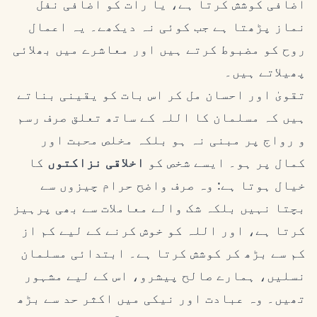
اضافی کوشش کرتا ہے، یا رات کو اضافی نفل
نماز پڑھتا ہے جب کوئی نہ دیکھے۔ یہ اعمال
روح کو مضبوط کرتے ہیں اور معاشرے میں بھلائی
پھیلاتے ہیں۔
تقویٰ اور احسان مل کر اس بات کو یقینی بناتے
ہیں کہ مسلمان کا اللہ کے ساتھ تعلق صرف رسم
و رواج پر مبنی نہ ہو بلکہ مخلص محبت اور
کمال پر ہو۔ ایسے شخص کو
اخلاقی نزاکتوں
کا
خیال ہوتا ہے: وہ صرف واضح حرام چیزوں سے
بچتا نہیں بلکہ شک والے معاملات سے بھی پرہیز
کرتا ہے، اور اللہ کو خوش کرنے کے لیے کم از
کم سے بڑھ کر کوشش کرتا ہے۔ ابتدائی مسلمان
نسلیں، ہمارے صالح پیشرو، اس کے لیے مشہور
تھیں۔ وہ عبادت اور نیکی میں اکثر حد سے بڑھ