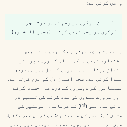
واضح کرتی ہے:
اللہ ان لوگوں پر رحم نہیں کرتا جو
لوگوں پر رحم نہیں کرتے۔ (صحیح البخاری)
یہ حدیث واضح کرتی ہے کہ رحم کرنا محض
اختیاری نہیں بلکہ اللہ کے رویے پر اثر
انداز ہوتا ہے۔ یہ مومن کے دل میں ہمدردی
پیدا کرتی ہے۔ سچا ایمان دل کو نرم کرتا ہے۔
مسلمانوں کو دوسروں کے درد کا احساس کرنے
اور ضرورت مندوں کی مدد کرنے کی تعلیم دی
جاتی ہے۔ نبی (ﷺ) نے فرمایا،
"مومنین کی
مثال ایک جسم کی مانند ہے: جب کوئی عضو تکلیف
میں ہوتا ہے تو پورا جسم بے خوابی اور بخار