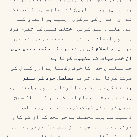
بارے میں ہیں۔ تاریخ کے تمام سنی مکاتب فکر
نے ان اقدار کی مرکزی اہمیت پر اتفاق کیا
ہے، علماء میں کوئی اختلاف نہیں کہ تقویٰ فرض
ہے اور احسان بہت زیادہ مستحب ہے۔ بنیادی
طور پر،
اسلام کی ہر تعلیم کا مقصد مومن میں
ان خصوصیات کو مضبوط کرنا ہے
۔
جب مسلمان خدا کا خوف رکھتا ہے اور کمال کی
کوشش کرتا ہے، تو یہ
مسلسل خود کو بہتر
بنانے
کی ذہنیت پیدا کرتا ہے۔ وہ مطمئن نہیں
ہوتا؛ ہمیشہ ایمان اور کردار کی اعلیٰ سطح
حاصل کرنے کی کوشش کرتا ہے۔ یہ رویہ اس
ذہنیت سے بہت مختلف ہے جو محض کم از کم کام
کرتی ہے یا سماجی دباؤ میں عمل کرتی ہے۔ یہ
اللہ کی آگاہی سے چلنے والا دل کا عہد ہے۔ ایک