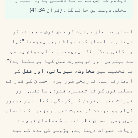
مخلص دوست بن جائے گا۔ (قرآن 41:34)
احسان مسلمان ذہنیت کو محض فرض سے بلند کر
دیتا ہے۔ احسان کرنے والا نہیں پوچھتا "کیا
یہ کافی ہے؟" بلکہ پوچھتا ہے "اس موقع پر سب
سے بہترین اور خوبصورت عمل کیا ہو سکتا ہے؟"
یہ شخصیت میں
سخاوت، مہربانی، اور فضل
کو
ابھارتا ہے۔ تاریخی طور پر، احسان کی قدر نے
مسلمانوں کو فن تعمیر، فنون، سائنس، اور
خیرات میں بہترین کارکردگی دکھانے پر مجبور
کیا، جو عبادت کی صورت تھی۔ روزمرہ کے اعمال
میں بھی احسان نظر آتا ہے: مسلمان فرض سے
زیادہ خیرات دیتا ہے، پڑوسی کی مدد کے لیے