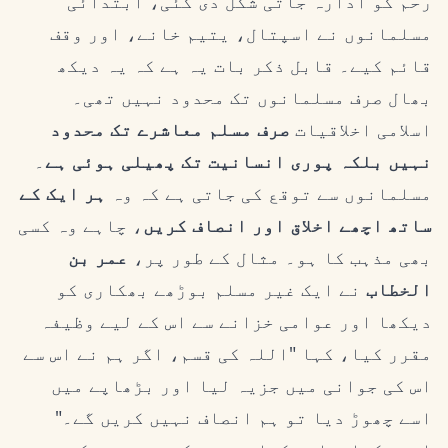
رحم کو ادارہ جاتی شکل دی گئی، ابتدائی
مسلمانوں نے اسپتال، یتیم خانے، اور وقف
قائم کیے۔ قابل ذکر بات یہ ہے کہ یہ دیکھ
بھال صرف مسلمانوں تک محدود نہیں تھی۔
اسلامی اخلاقیات
صرف مسلم معاشرے تک محدود
نہیں بلکہ پوری انسانیت تک پھیلی ہوئی ہے
۔
مسلمانوں سے توقع کی جاتی ہے کہ وہ
ہر ایک کے
ساتھ اچھے اخلاق اور انصاف کریں
، چاہے وہ کسی
بھی مذہب کا ہو۔ مثال کے طور پر،
عمر بن
الخطاب
نے ایک غیر مسلم بوڑھے بھکاری کو
دیکھا اور عوامی خزانے سے اس کے لیے وظیفہ
مقرر کیا، کہا "اللہ کی قسم، اگر ہم نے اس سے
اس کی جوانی میں جزیہ لیا اور بڑھاپے میں
اسے چھوڑ دیا تو ہم انصاف نہیں کریں گے۔"