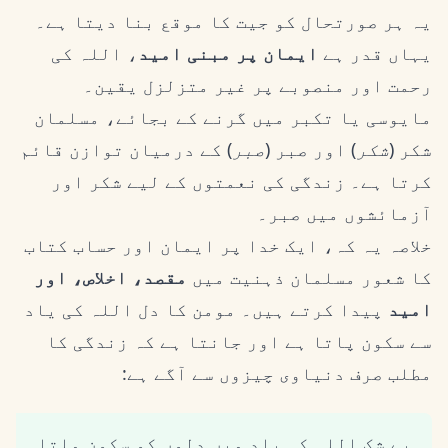
یہ ہر صورتحال کو جیت کا موقع بنا دیتا ہے۔
یہاں قدر ہے
ایمان پر مبنی امید
، اللہ کی
رحمت اور منصوبے پر غیر متزلزل یقین۔
مایوسی یا تکبر میں گرنے کے بجائے، مسلمان
شکر (
شکر
) اور صبر (
صبر
) کے درمیان توازن قائم
کرتا ہے۔ زندگی کی نعمتوں کے لیے شکر اور
آزمائشوں میں صبر۔
خلاصہ یہ کہ، ایک خدا پر ایمان اور حساب کتاب
کا شعور مسلمان ذہنیت میں
مقصد، اخلاص، اور
امید
پیدا کرتے ہیں۔ مومن کا دل اللہ کی یاد
سے سکون پاتا ہے اور جانتا ہے کہ زندگی کا
مطلب صرف دنیاوی چیزوں سے آگے ہے:
بے شک اللہ کی یاد میں دلوں کو سکون ملتا