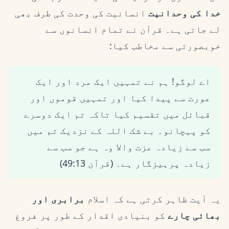
خدا کی وحدانیت
انسانیت کی وحدت کی طرف بھی
لے جاتی ہے۔ قرآن نے تمام انسانوں سے
خوبصورتی سے مخاطب کیا:
اے لوگو! ہم نے تمہیں ایک مرد اور ایک
عورت سے پیدا کیا اور تمہیں قوموں اور
قبائل میں تقسیم کیا تاکہ تم ایک دوسرے
کو پہچانو۔ بے شک اللہ کے نزدیک تم میں
سب سے زیادہ عزت والا وہ ہے جو سب سے
زیادہ پرہیزگار ہے۔ (قرآن 49:13)
یہ آیت ظاہر کرتی ہے کہ اسلام
برابری اور
بھائی چارے
کو بنیادی اقدار کے طور پر فروغ