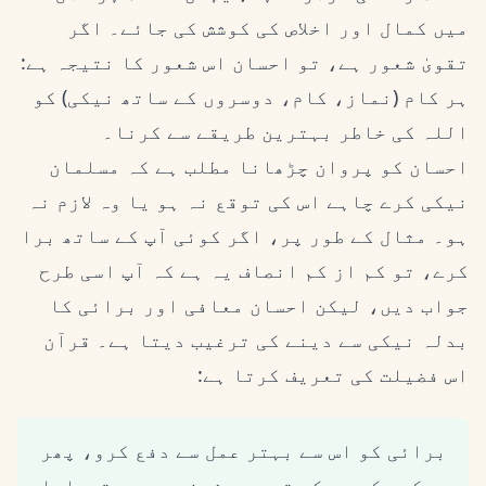
میں کمال اور اخلاص کی کوشش کی جائے۔ اگر
تقویٰ شعور ہے، تو احسان اس شعور کا نتیجہ ہے:
ہر کام (نماز، کام، دوسروں کے ساتھ نیکی) کو
اللہ کی خاطر بہترین طریقے سے کرنا۔
احسان کو پروان چڑھانا مطلب ہے کہ مسلمان
نیکی کرے چاہے اس کی توقع نہ ہو یا وہ لازم نہ
ہو۔ مثال کے طور پر، اگر کوئی آپ کے ساتھ برا
کرے، تو کم از کم انصاف یہ ہے کہ آپ اسی طرح
جواب دیں، لیکن احسان معافی اور برائی کا
بدلہ نیکی سے دینے کی ترغیب دیتا ہے۔ قرآن
اس فضیلت کی تعریف کرتا ہے:
برائی کو اس سے بہتر عمل سے دفع کرو، پھر
دیکھو کہ جس کے تم سے دشمنی ہے وہ تمہارا