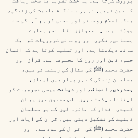
پرورش کرتا ہے۔ یہ خشک نظریہ یا سخت ریاضت
کا دین نہیں، نہ ہی بے لگام مادیت کی زندگی،
بلکہ اسلام روحانی اور عملی کو ہم آہنگی سے
جوڑتا ہے۔ یہ متوازن نقطہ نظر ہمارے
جسمانی، فکری اور روحانی ضروریات کو ایک
ساتھ دیکھتا ہے، اور تسلیم کرتا ہے کہ انسان
جسم، ذہن اور روح کا مجموعہ ہے۔ قرآن اور
حضرت محمد (ﷺ) کی مثال کی رہنمائی میں،
مسلمان زندگی کے ہر پہلو میں ایمان،
ہمدردی
،
انصاف
، اور
دیانت
جیسی خصوصیات کو
اپنانا سیکھتے ہیں۔ اس مضمون میں ہم ان
کلیدی اقدار کا جائزہ لیں گے جو مسلمان
ذہنیت کو تشکیل دیتی ہیں، قرآن کی آیات اور
حضرت محمد (ﷺ) کی اقوال کی مدد سے، اور