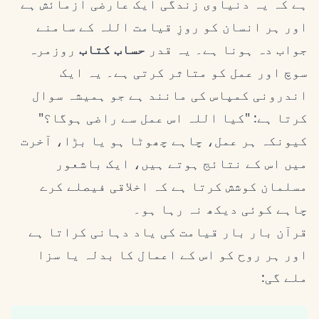
ہے کہ یہ دنیاوی زندگی ایک عارضی آزمائش ہے
اور ہر انسان کو روزِ قیامت اللہ کے سامنے
جواب دہ ہونا ہے۔ یہ قدر
حساب کتاب
روزمرہ
سوچ اور عمل کو متاثر کرتی ہے۔ یہ ایک
اندرونی کمپاس کی مانند ہے جو ہمیشہ سوال
کرتا ہے: "کیا اللہ اس عمل سے راضی ہوگا؟"
کیونکہ ہر عمل، چاہے چھوٹا ہو یا بڑا، آخرت
میں اس کے نتائج ہوتے ہیں، ایک باشعور
مسلمان کوشش کرتا ہے کہ اخلاقی فیصلے کرے
چاہے کوئی دیکھ نہ رہا ہو۔
قرآن بار بار قیامت کی یاد دہانی کراتا ہے
اور ہر روح کو اس کے اعمال کا بدلہ یا سزا
ملے گی: