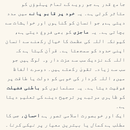
جامع قدر ہے جو رویے کے تمام پہلوؤں کو
متاثر کرتی ہے۔ یہ
خود پر قابو پانے
میں مدد
دیتی ہے، جو انسان کو گناہوں اور خواہشات سے
بچاتی ہے۔ یہ
عاجزی
کو بھی فروغ دیتی ہے،
کیونکہ اللہ کی عظمت کا خیال رکھنے سے انسان
اپنی حدود کو سمجھتا ہے۔ قرآن کہتا ہے کہ
اللہ کے نزدیک سب سے عزت دار وہ لوگ ہیں جو
سب سے زیادہ تقویٰ رکھتے ہیں۔ دوسرے الفاظ
میں، اللہ کردار کی خوبی کو دولت یا طاقت پر
فوقیت دیتا ہے۔ یہ مسلمانوں کو
باطنی فضیلت
کو ظاہری مرتبے پر ترجیح دینے کی تعلیم دیتا
ہے۔
ایک اور خوبصورت اسلامی تصور ہے
احسان
، جس کا
مطلب ہے
کمال
یا
بہترین معیار پر نیکی کرنا
۔