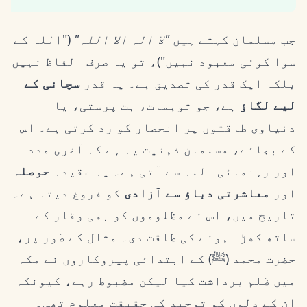
جب مسلمان کہتے ہیں
"لا الہ الا اللہ"
("اللہ کے
سوا کوئی معبود نہیں")، تو یہ صرف الفاظ نہیں
بلکہ ایک قدر کی تصدیق ہے۔ یہ قدر
سچائی کے
لیے لگاؤ
ہے، جو توہمات، بت پرستی، یا
دنیاوی طاقتوں پر انحصار کو رد کرتی ہے۔ اس
کے بجائے، مسلمان ذہنیت یہ ہے کہ آخری مدد
اور رہنمائی اللہ سے آتی ہے۔ یہ عقیدہ
حوصلہ
اور
معاشرتی دباؤ سے آزادی
کو فروغ دیتا ہے۔
تاریخ میں، اس نے مظلوموں کو بھی وقار کے
ساتھ کھڑا ہونے کی طاقت دی۔ مثال کے طور پر،
حضرت محمد (ﷺ) کے ابتدائی پیروکاروں نے مکہ
میں ظلم برداشت کیا لیکن مضبوط رہے، کیونکہ
ان کے دلوں کو توحید کی حقیقت معلوم تھی۔