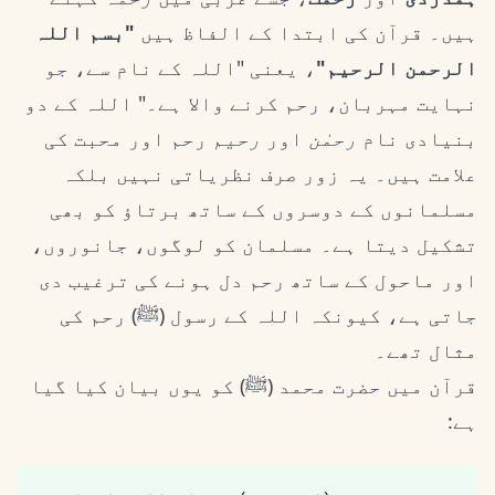
ہیں۔ قرآن کی ابتدا کے الفاظ ہیں
"بسم اللہ
الرحمن الرحیم"
، یعنی "اللہ کے نام سے، جو
نہایت مہربان، رحم کرنے والا ہے۔" اللہ کے دو
بنیادی نام
رحمٰن
اور
رحیم
رحم اور محبت کی
علامت ہیں۔ یہ زور صرف نظریاتی نہیں بلکہ
مسلمانوں کے دوسروں کے ساتھ برتاؤ کو بھی
تشکیل دیتا ہے۔ مسلمان کو لوگوں، جانوروں،
اور ماحول کے ساتھ رحم دل ہونے کی ترغیب دی
جاتی ہے، کیونکہ اللہ کے رسول (ﷺ) رحم کی
مثال تھے۔
قرآن میں حضرت محمد (ﷺ) کو یوں بیان کیا گیا
ہے: