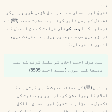
ہے۔
تقویٰ اور احسان سے بھرا دل لازمی طور پر دیگر
فضائل کو بھی ظاہر کرتا ہے۔ حضرت محمد (ﷺ) نے
فرمایا کہ
اچھا کردار
قیامت کے دن اعمال کے
ترازو میں سب سے بھاری چیز ہے۔ حقیقت میں،
انہوں نے فرمایا:
میں صرف اچھے اخلاق کو مکمل کرنے کے لیے
بھیجا گیا ہوں۔ (مسند احمد 8595)
یہ نبی (ﷺ) کی مستند حدیث ظاہر کرتی ہے کہ
اسلام کا پورا مشن کردار اور روحانیت کی
تکمیل سے جڑا ہے۔ تقویٰ اور احسان بالکل
اندرونی نفس اور ظاہری رویے کو مکمل کرنے کے