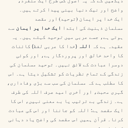
دیکھیں گے کہ یہ اصول کس طرح ایک منفرد،
واضح اور نیک دنیا بینی پیدا کرتے ہیں۔
ایک خدا پر ایمان (توحید) اور مقصد
مسلمان ذہنیت کی ابتدا
ایک خدا پر ایمان
سے
ہوتی ہے، جسے عربی میں
توحید
کہتے ہیں۔ یہ
عقیدہ ہے کہ
اللہ
(خدا کا عربی لفظ) کائنات
کا واحد خالق اور پروردگار ہے، اور کوئی
دوسرا عبادت کے لائق نہیں۔ توحید مسلمان کی
زندگی کے تمام نظریات کو تشکیل دیتا ہے۔ اس
کا مطلب ہے کہ مسلمان کی سب سے بڑی وفاداری،
گہری محبت، اور آخری امید صرف اللہ کی طرف
ہے۔ زندگی بے ترتیب یا بے معنی نہیں، اس کا
ایک
مقصد
ہے: اللہ کو جاننا اور اس کی عبادت
کرنا۔ قرآن ہمیں اس مقصد کی واضح یاد دہانی