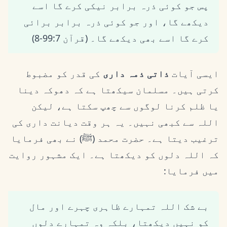
پس جو کوئی ذرہ برابر نیکی کرے گا اسے
دیکھے گا، اور جو کوئی ذرہ برابر برائی
کرے گا اسے بھی دیکھے گا۔ (قرآن 99:7-8)
ایسی آیات
ذاتی ذمہ داری
کی قدر کو مضبوط
کرتی ہیں۔ مسلمان سیکھتا ہے کہ دھوکہ دینا
یا ظلم کرنا لوگوں سے چھپ سکتا ہے، لیکن
اللہ سے کبھی نہیں۔ یہ ہر وقت دیانت داری کی
ترغیب دیتا ہے۔ حضرت محمد (ﷺ) نے بھی فرمایا
کہ اللہ دلوں کو دیکھتا ہے۔ ایک مشہور روایت
میں فرمایا:
بے شک اللہ تمہارے ظاہری چہرے اور مال
کو نہیں دیکھتا، بلکہ وہ تمہارے دلوں