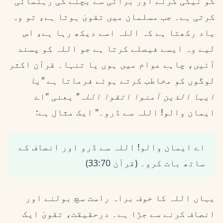
کو نیکی کرنے اور برائی سے بچنے کی رہنمائی
کرتی ہے۔ جب مسلمان میں تقویٰ ہوتا ہے، تو وہ
یاد رکھتا ہے کہ اللہ اسے دیکھ رہا ہے، اس
لیے وہ ایسے فیصلے کرتا ہے جو اللہ کو پسند
آئیں، چاہے عوام میں ہوں یا تنہا۔ قرآن اکثر
لوگوں کو مخاطب کرتے ہوئے فرماتا ہے
"یا
ایہا الذین آمنوا اتقوا اللہ"
یعنی "اے
ایمان والو! اللہ سے ڈرو۔" ایک مثال ہے:
اے ایمان والو! اللہ سے ڈرو اور انصاف کے
ساتھ بات کرو۔ (قرآن 33:70)
یہاں اللہ کا خوف براہ راست سچ بولنے اور
انصاف کرنے سے جڑا ہے۔ درحقیقت، تقویٰ ایک