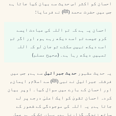
احسان کو اکثر اس حدیث سے بیان کیا جاتا ہے
جس میں حضرت محمد (ﷺ) نے فرمایا:
احسان یہ ہے کہ تم اللہ کی عبادت ایسے
کرو جیسے تم اسے دیکھ رہے ہو، اور اگر تم
اسے دیکھ نہیں سکتے تو جان لو کہ اللہ
تمہیں دیکھ رہا ہے۔ (صحیح مسلم)
یہ حدیث مشہور
حدیث جبرائیل
سے ہے، جس میں
فرشتہ جبرائیل نے نبی (ﷺ) سے اسلام، ایمان،
اور احسان کے بارے میں سوال کیا۔ اوپر بیان
کردہ احسان تقویٰ کو ایک اعلیٰ درجے پر لے
جاتا ہے، یہ اللہ کی موجودگی کے شعور کے
ساتھ زندگی گزارنا ہے، یہاں تک کہ ہر عمل