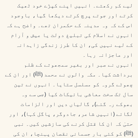
لیے کم رکھتے۔ انہیں اپنے کپڑے خود ٹھیک
کرتے اور جوتے پرچ کرتے دیکھا گیا، باوجود
اس کے کہ وہ مدینہ کے حکمران تھے۔ واضح ہے کہ
انہوں نے اسلام کی تبلیغ دولت یا عیش و آرام
کے لیے نہیں کی، ان کا طرز زندگی زاہدانہ
اور عاجزانہ رہا۔
انہوں نے صبر اور بغیر سمجھوتے کے ظلم
برداشت کیا۔ مکہ والوں نے محمد (ﷺ) اور ان کے
چھوٹے گروہ کو مسلسل ستایا۔ انہوں نے تین
سال تک سخت معاشی بائیکاٹ کیا (جس سے وہ
بھوکے رہ گئے)، گالیاں دیں اور الزامات
لگائے (انہیں شاعر، جادوگر، پاگل کہا)، اور
حتیٰ کہ ان کا قتل کرنے کی سازشیں کیں۔ نبی
(ﷺ) کو کئی بار جسمانی نقصان پہنچا، ان کی