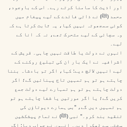
اور اذیت کا سامنا کرتے رہے۔ اس کے باوجود،
محمد (ﷺ) نے ذاتی فائدے کے لیے پیغام میں
کوئی سمجھوتہ نہیں کیا، یہ ثابت کرتا ہے کہ
وہ سچائی کے لیے متحرک تھے، نہ کہ انا کے
لیے۔
انہوں نے دولت یا طاقت نہیں چاہی۔ قریش کے
اشرافیہ نے ایک بار ان کی تبلیغ روکنے کے
لیے انہیں لالچ دیے: کہا، اگر تم بادشاہ بننا
چاہتے ہو تو ہم تمہیں تاج پہنائیں گے؛ اگر
دولت چاہتے ہو تو ہم تمہارے لیے دولت جمع
کریں گے؛ یا اگر عورتیں یا شفا چاہتے ہو تو
ہم تمہیں دیں گے، "بس ہمارے دیوتاؤں کی
تنقید بند کرو۔" نبی (ﷺ) نے تمام پیشکشیں
سختی سے ٹھکرا دیں۔ انہوں نے جواب دیا: اگر