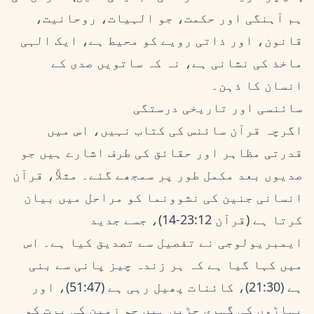
ہم آہنگی اور حکمت، جو الہیات، روحانیت،
قانون، اور ذاتی رویے کو محیط ہے، ایک الہی
ماخذ کی نشانی ہے، نہ کہ ساتویں صدی کے
انسان کا ذہن۔
سائنسی اور تاریخی درستگی
اگرچہ قرآن سائنس کی کتاب نہیں، اس میں
قدرتی مظاہر اور حقائق کی طرف اشارے ہیں جو
صدیوں بعد مکمل طور پر سمجھے گئے۔ مثلاً، قرآن
انسانی جنین کی نشوونما کو مراحل میں بیان
کرتا ہے (قرآن 23:12-14)، جسے جدید
ایمبریولوجی نے تفصیل سے تصدیق کیا ہے۔ اس
میں کہا گیا ہے کہ ہر زندہ چیز پانی سے بنی
ہے (21:30)، کائنات پھیل رہی ہے (51:47)، اور
پہاڑوں کی گہری جڑیں ہیں جو زمین کی پرت کو