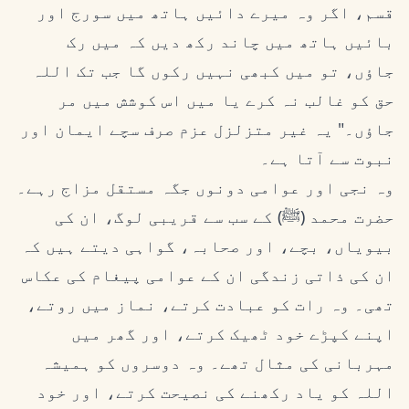
قسم، اگر وہ میرے دائیں ہاتھ میں سورج اور
بائیں ہاتھ میں چاند رکھ دیں کہ میں رک
جاؤں، تو میں کبھی نہیں رکوں گا جب تک اللہ
حق کو غالب نہ کرے یا میں اس کوشش میں مر
جاؤں۔" یہ غیر متزلزل عزم صرف سچے ایمان اور
نبوت سے آتا ہے۔
وہ نجی اور عوامی دونوں جگہ مستقل مزاج رہے۔
حضرت محمد (ﷺ) کے سب سے قریبی لوگ، ان کی
بیویاں، بچے، اور صحابہ، گواہی دیتے ہیں کہ
ان کی ذاتی زندگی ان کے عوامی پیغام کی عکاس
تھی۔ وہ رات کو عبادت کرتے، نماز میں روتے،
اپنے کپڑے خود ٹھیک کرتے، اور گھر میں
مہربانی کی مثال تھے۔ وہ دوسروں کو ہمیشہ
اللہ کو یاد رکھنے کی نصیحت کرتے، اور خود