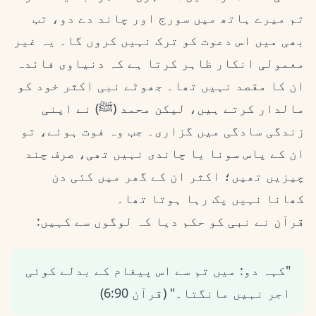
تم میرے ہاتھ میں سورج اور چاند دے دو، تب
بھی میں اس دعوت کو ترک نہیں کروں گا۔ یہ غیر
معمولی انکار ظاہر کرتا ہے کہ دنیاوی فائدہ
ان کا مقصد نہیں تھا۔ جھوٹے نبی اکثر خود کو
مالدار کرتے ہیں، لیکن محمد (ﷺ) نے اپنی
زندگی سادگی میں گزاری۔ جب وہ فوت ہوئے، تو
ان کے پاس سونا یا چاندی نہیں تھی، صرف چند
چیزیں تھیں؛ اکثر ان کے گھر میں کئی دن
کھانا نہیں پک رہا ہوتا تھا۔
قرآن نے نبی کو حکم دیا کہ لوگوں سے کہیں:
"کہہ دو: میں تم سے اس پیغام کے بدلے کوئی
اجر نہیں مانگتا۔" (قرآن 6:90)