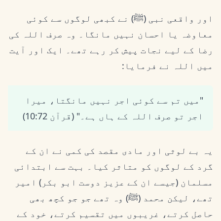
اور واقعی نبی (ﷺ) نے کبھی لوگوں سے کوئی
معاوضہ یا احسان نہیں مانگا۔ وہ صرف اللہ کی
رضا کے لیے نجات پیش کر رہے تھے۔ ایک اور آیت
میں اللہ نے فرمایا:
"میں تم سے کوئی اجر نہیں مانگتا، میرا
اجر تو صرف اللہ کے ہاں ہے۔" (قرآن 10:72)
یہ بے لوثی اور مادی مقصد کی کمی نے ان کے
گرد کے لوگوں کو متاثر کیا۔ بہت سے ابتدائی
مسلمان (جیسے ان کے عزیز دوست ابو بکر) امیر
تھے، لیکن محمد (ﷺ) وہ تھے جو جو کچھ بھی
حاصل کرتے، غریبوں میں تقسیم کرتے، خود کے