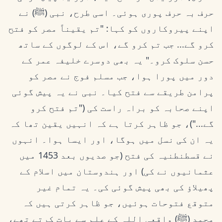
حرف بہ حرف پوری ہوئی۔ اسی طرح، نبی (ﷺ) نے
اپنے پیروکاروں کو کہا: "تم یقیناً مصر کو فتح
کرو گے... جب تم کرو گے، اس کے لوگوں کے ساتھ
حسن سلوک کرو۔" یہ بھی دوسرے خلیفہ عمر کے
دور میں پورا ہوا، جب مسلم فوج نے مصر کو
پرامن طریقے سے فتح کیا۔ نبی نے یہ پیش گوئی
اپنے صحابہ کو براہ راست کی ("تم فتح کرو
گے...")، جو ظاہر کرتا ہے کہ انہیں یقین تھا کہ
یہ ان کی نسل میں ہوگا، اور ایسا ہوا۔ انہوں
نے قسطنطنیہ کی فتح (جو صدیوں بعد 1453 میں
عثمانیوں نے کی) اور ہندوستان میں اسلام کے
پھیلاؤ کی بھی پیش گوئی کی۔ یہ تمام غیر
متوقع فتوحات ہوئیں، جو ظاہر کرتی ہیں کہ
محمد (ﷺ) واقعی اللہ کے علم سے بات کرتے تھے،