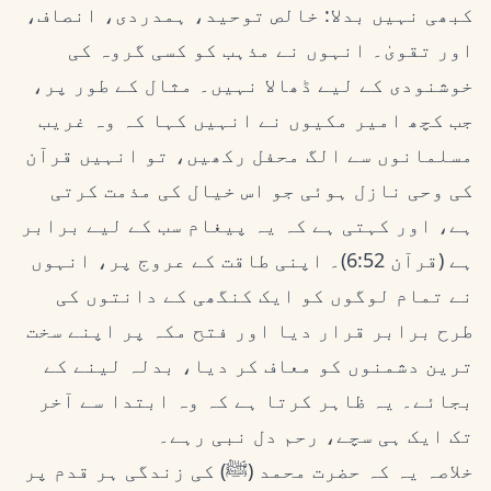
کبھی نہیں بدلا: خالص توحید، ہمدردی، انصاف،
اور تقویٰ۔ انہوں نے مذہب کو کسی گروہ کی
خوشنودی کے لیے ڈھالا نہیں۔ مثال کے طور پر،
جب کچھ امیر مکیوں نے انہیں کہا کہ وہ غریب
مسلمانوں سے الگ محفل رکھیں، تو انہیں قرآن
کی وحی نازل ہوئی جو اس خیال کی مذمت کرتی
ہے، اور کہتی ہے کہ یہ پیغام سب کے لیے برابر
ہے (قرآن 6:52)۔ اپنی طاقت کے عروج پر، انہوں
نے تمام لوگوں کو ایک کنگھی کے دانتوں کی
طرح برابر قرار دیا اور فتح مکہ پر اپنے سخت
ترین دشمنوں کو معاف کر دیا، بدلہ لینے کے
بجائے۔ یہ ظاہر کرتا ہے کہ وہ ابتدا سے آخر
تک ایک ہی سچے، رحم دل نبی رہے۔
خلاصہ یہ کہ حضرت محمد (ﷺ) کی زندگی ہر قدم پر