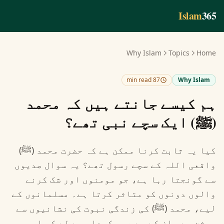
Skip to main conten
Islam
365
Why Islam
Topics
Home
87 min read
Why Islam
ہم کیسے جانتے ہیں کہ محمد
(ﷺ) ایک سچے نبی تھے؟
کیا یہ ثابت کرنا ممکن ہے کہ حضرت محمد (ﷺ)
واقعی اللہ کے سچے رسول تھے؟ یہ سوال صدیوں
سے گونجتا رہا ہے، جو مومنوں اور شک کرنے
والوں دونوں کو متاثر کرتا ہے۔ مسلمانوں کے
لیے، محمد (ﷺ) کی زندگی نبوت کی نشانیوں سے
روشن ہے، ان کے بے عیب کردار سے لے کر اس