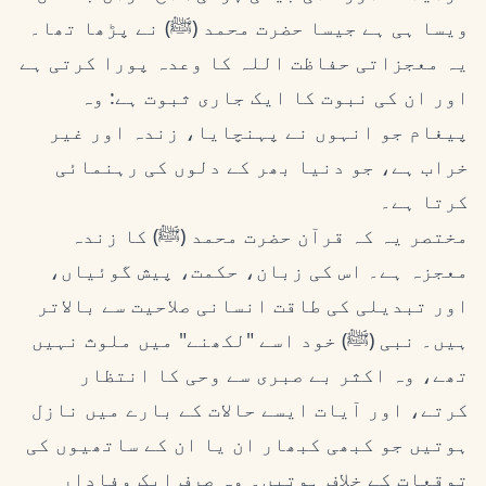
ویسا ہی ہے جیسا حضرت محمد (ﷺ) نے پڑھا تھا۔
یہ معجزاتی حفاظت اللہ کا وعدہ پورا کرتی ہے
اور ان کی نبوت کا ایک جاری ثبوت ہے: وہ
پیغام جو انہوں نے پہنچایا، زندہ اور غیر
خراب ہے، جو دنیا بھر کے دلوں کی رہنمائی
کرتا ہے۔
مختصر یہ کہ قرآن حضرت محمد (ﷺ) کا زندہ
معجزہ ہے۔ اس کی زبان، حکمت، پیش گوئیاں،
اور تبدیلی کی طاقت انسانی صلاحیت سے بالاتر
ہیں۔ نبی (ﷺ) خود اسے "لکھنے" میں ملوث نہیں
تھے، وہ اکثر بے صبری سے وحی کا انتظار
کرتے، اور آیات ایسے حالات کے بارے میں نازل
ہوتیں جو کبھی کبھار ان یا ان کے ساتھیوں کی
توقعات کے خلاف ہوتیں۔ وہ صرف ایک وفادار