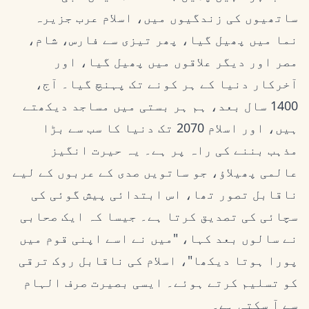
ساتھیوں کی زندگیوں میں، اسلام عرب جزیرہ
نما میں پھیل گیا، پھر تیزی سے فارس، شام،
مصر اور دیگر علاقوں میں پھیل گیا، اور
آخرکار دنیا کے ہر کونے تک پہنچ گیا۔ آج،
1400 سال بعد، ہم ہر بستی میں مساجد دیکھتے
ہیں، اور اسلام 2070 تک دنیا کا سب سے بڑا
مذہب بننے کی راہ پر ہے۔ یہ حیرت انگیز
عالمی پھیلاؤ، جو ساتویں صدی کے عربوں کے لیے
ناقابل تصور تھا، اس ابتدائی پیش گوئی کی
سچائی کی تصدیق کرتا ہے۔ جیسا کہ ایک صحابی
نے سالوں بعد کہا، "میں نے اسے اپنی قوم میں
پورا ہوتا دیکھا"، اسلام کی ناقابل روک ترقی
کو تسلیم کرتے ہوئے۔ ایسی بصیرت صرف الہام
سے آ سکتی ہے۔