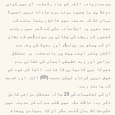
سب سے زیادہ اللہ کو یاد رکھتے۔ ان میں کوئی
دوغلا پن یا چھپے ہوئے برے عادات نہیں تھیں؛
یہاں تک کہ مدینہ میں فاتح رہنما بننے کے
بعد بھی، وہ ایک سادہ مٹی کے گھر میں رہتے،
کھجور کے ریشے کی چٹائی پر سوتے (جس کے نشان
ان کے پہلو پر ہوتے)، اور بھوک کی وجہ سے
اکثر پتھر اپنے پیٹ پر باندھتے۔ یہ مستقل
مزاجی اور زہد حقیقی ایمان کی نشانی ہے،
جھوٹا نبی کامیابی کا فائدہ اٹھا کر خود کو
خوش نہیں کرتا، لیکن محمد (ﷺ) اللہ اور خدمت
کے پابند رہے۔
ان کی تعلیمات کی 23 سالہ مستقل مزاجی قابل
ذکر ہے۔ حالات مکہ میں ظلم سے لے کر مدینہ میں
حکومت تک بدل گئے، مگر ان کا بنیادی پیغام