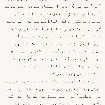
آئی (امواس، 18 ہجری)، عثمان کے دور میں دولت
آئی، اور عثمان کے قتل کے بعد خانہ جنگی
ہوئی، بالکل ان کے الفاظ کے مطابق۔ اس حدیث
کی آخری پیش گوئی غالباً قیامت کے قریب کے
واقعات کی طرف اشارہ کرتی ہے جو ابھی آنے
ہیں۔ لیکن ان کے بہت سے چھوٹے نشانات پہلے
ہی پورے ہو چکے ہیں (جیسے اخلاقی زوال، عام
خواندگی وغیرہ) جو ہمارے ایمان کو مضبوط
کرتے ہیں کہ باقی نشانات اور قیامت کے
انتباہ بھی پورے ہوں گے۔
یہ چند مثالیں ہیں ایک سمندر بھرے ہوئے پوری
ہوئی پیش گوئیوں میں سے۔ نبی کے صحابی، عمر
بن الخطاب (رضی اللہ عنہ) نے ایک بار بدر کے
دن سے ایک دن پہلے زمین پر جگہیں دکھاتے