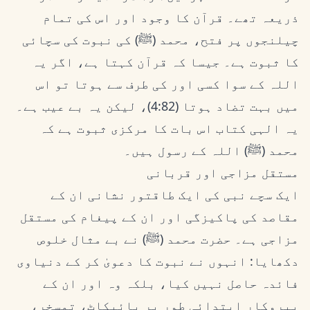
ذریعہ تھے۔ قرآن کا وجود اور اس کی تمام
چیلنجوں پر فتح، محمد (ﷺ) کی نبوت کی سچائی
کا ثبوت ہے۔ جیسا کہ قرآن کہتا ہے، اگر یہ
اللہ کے سوا کسی اور کی طرف سے ہوتا تو اس
میں بہت تضاد ہوتا (4:82)، لیکن یہ بے عیب ہے۔
یہ الہی کتاب اس بات کا مرکزی ثبوت ہے کہ
محمد (ﷺ) اللہ کے رسول ہیں۔
مستقل مزاجی اور قربانی
ایک سچے نبی کی ایک طاقتور نشانی ان کے
مقاصد کی پاکیزگی اور ان کے پیغام کی مستقل
مزاجی ہے۔ حضرت محمد (ﷺ) نے بے مثال خلوص
دکھایا: انہوں نے نبوت کا دعویٰ کر کے دنیاوی
فائدہ حاصل نہیں کیا، بلکہ وہ اور ان کے
پیروکار ابتدائی طور پر بائیکاٹ، تمسخر،