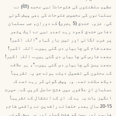
عظیم سلطنتوں کی فتوحات: نبی محمد (ﷺ) نے
مسلمانوں کی مخصوص فتوحات کی بھی پیش گوئی
کی۔ غزوہ خندق (5 ہجری) کے دوران، جب مسلمان
دفاعی خندق کھود رہے تھے، نبی نے ایک پتھر
پر ضرب لگائی اور تین بار کہا، "اللہ اکبر!
مجھے شام کی چابیاں دی گئی ہیں... اللہ اکبر!
مجھے فارس کی چابیاں دی گئی ہیں... اللہ اکبر!
مجھے یمن کی چابیاں دی گئی ہیں..."، ہر علاقے
کے محلوں کی تفصیل دیتے ہوئے جو وہ تقریباً
دیکھ سکتے تھے۔ وہ پیش گوئی کر رہے تھے کہ
مسلمان ان علاقوں میں فتح حاصل کریں گے۔ حیرت
انگیز بات یہ ہے کہ ان کے انتقال کے تقریباً
15-20 سال بعد، خلفائے راشدین نے واقعی شام،
فارس، اور یمن کو فتح کیا، اور یہ پیش گوئی