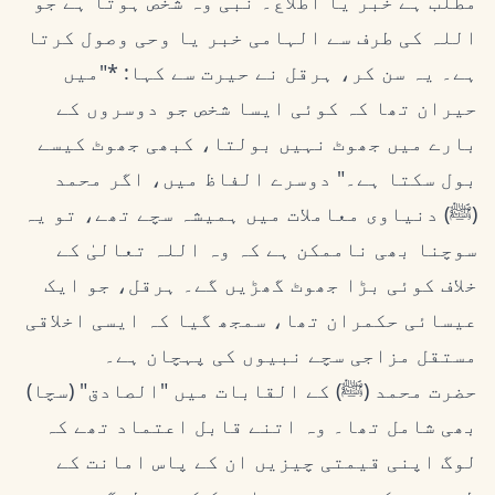
مطلب ہے خبر یا اطلاع۔ نبی وہ شخص ہوتا ہے جو
اللہ کی طرف سے الہامی خبر یا وحی وصول کرتا
ہے۔ یہ سن کر، ہرقل نے حیرت سے کہا: *"میں
حیران تھا کہ کوئی ایسا شخص جو دوسروں کے
بارے میں جھوٹ نہیں بولتا، کبھی جھوٹ کیسے
بول سکتا ہے۔" دوسرے الفاظ میں، اگر محمد
(ﷺ) دنیاوی معاملات میں ہمیشہ سچے تھے، تو یہ
سوچنا بھی ناممکن ہے کہ وہ اللہ تعالیٰ کے
خلاف کوئی بڑا جھوٹ گھڑیں گے۔ ہرقل، جو ایک
عیسائی حکمران تھا، سمجھ گیا کہ ایسی اخلاقی
مستقل مزاجی سچے نبیوں کی پہچان ہے۔
حضرت محمد (ﷺ) کے القابات میں "الصادق" (سچا)
بھی شامل تھا۔ وہ اتنے قابل اعتماد تھے کہ
لوگ اپنی قیمتی چیزیں ان کے پاس امانت کے