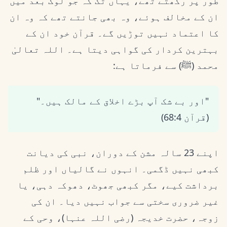
طور پر رکھتے تھے، یہاں تک کہ جو لوگ بعد میں
ان کے مخالف ہوئے، وہ بھی جانتے تھے کہ وہ ان
کا اعتماد نہیں توڑیں گے۔ قرآن خود ان کے
بہترین کردار کی گواہی دیتا ہے۔ اللہ تعالیٰ
محمد (ﷺ) سے فرماتا ہے:
"اور بے شک آپ بڑے اخلاق کے مالک ہیں۔"
(قرآن 68:4)
اپنے 23 سالہ مشن کے دوران، نبی کی دیانت
کبھی نہیں ڈگمی۔ انہوں نے گالیاں اور ظلم
برداشت کیے، مگر کبھی جھوٹ، دھوکہ دہی، یا
غیر ضروری سختی سے جواب نہیں دیا۔ ان کی
زوجہ، حضرت خدیجہ (رضی اللہ عنہا)، وحی کے