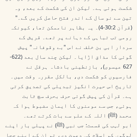
شکست ہوئی ہے۔ لیکن ان کی شکست کے بعد، وہ
تین سے نو سال کے اندر فتح حاصل کریں گے۔"
(قرآن 30:2-4)۔ یہ بظاہر ناممکن تھا، کیونکہ
رومی تب تباہی کے دہانے پر تھے۔ قریش کے
سردار ابی بن خلف نے اس "بے وقوفانہ" پیش
گوئی کا مذاق اڑایا۔ لیکن چند سال بعد (622-
627 عیسوی)، بازنطینی بادشاہ ہرقل نے
فارسیوں کو شکست دی، بالکل مقررہ وقت میں۔
تاریخ اس حیرت انگیز تبدیلی کی تصدیق کرتی
ہے۔ قرآن کی پیش گوئی حرف بحرف سچ ثابت
ہوئی، جس سے مومنوں کا ایمان مضبوط ہوا کہ
محمد (ﷺ) اللہ کے علم سے بات کرتے تھے۔
ابو لہب کی قسمت: جب نبی (ﷺ) نے پہلی بار اپنے
لوگوں کو اسلام کی دعوت دی، تو ان کے اپنے چچا