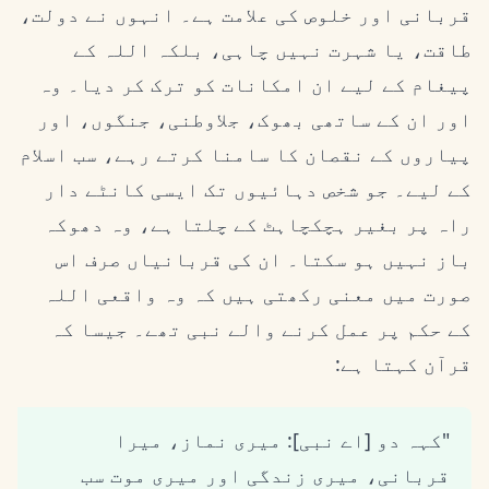
قربانی اور خلوص کی علامت ہے۔ انہوں نے دولت،
طاقت، یا شہرت نہیں چاہی، بلکہ اللہ کے
پیغام کے لیے ان امکانات کو ترک کر دیا۔ وہ
اور ان کے ساتھی بھوک، جلاوطنی، جنگوں، اور
پیاروں کے نقصان کا سامنا کرتے رہے، سب اسلام
کے لیے۔ جو شخص دہائیوں تک ایسی کانٹے دار
راہ پر بغیر ہچکچاہٹ کے چلتا ہے، وہ دھوکہ
باز نہیں ہو سکتا۔ ان کی قربانیاں صرف اس
صورت میں معنی رکھتی ہیں کہ وہ واقعی اللہ
کے حکم پر عمل کرنے والے نبی تھے۔ جیسا کہ
قرآن کہتا ہے:
"کہہ دو [اے نبی]: میری نماز، میرا
قربانی، میری زندگی اور میری موت سب