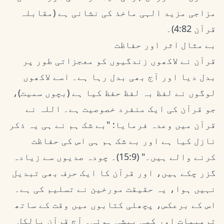
مزاجی مزید الہی ماخذ کی نشانی ہے (مقابلہ
قرآن 4:82)۔
بے مثال اثر اور حفاظت
قرآن نے لاکھوں زندگیوں کو معجزاتی طور پر
بدل دیا اور آج بھی بدل رہا ہے۔ اسے لاکھوں
لوگوں نے لفظ بہ لفظ حفظ کیا ہے (بچوں سمیت)،
جو قرآن کی ایک منفرد خصوصیت ہے۔ اللہ نے
قرآن میں وعدہ فرمایا: "بے شک ہم نے ہی یہ ذکر
نازل کیا ہے اور بے شک ہم ہی اس کی حفاظت
کرنے والے ہیں۔" (15:9)۔ چودہ صدیوں سے زیادہ
گزر چکے ہیں، اور قرآن کا ایک حرف بھی تبدیل
نہیں ہوا، یہ حقیقت مورخین نے تسلیم کی ہے۔
اس کے برعکس، پچھلی کتابوں میں وقت کے ساتھ
ترمیمات اور کمی بیشی ہوئی۔ آج قرآن بالکل