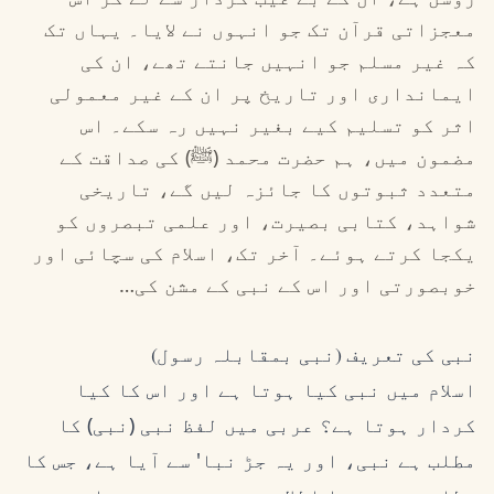
معجزاتی قرآن تک جو انہوں نے لایا۔ یہاں تک
کہ غیر مسلم جو انہیں جانتے تھے، ان کی
ایمانداری اور تاریخ پر ان کے غیر معمولی
اثر کو تسلیم کیے بغیر نہیں رہ سکے۔ اس
مضمون میں، ہم حضرت محمد (ﷺ) کی صداقت کے
متعدد ثبوتوں کا جائزہ لیں گے، تاریخی
شواہد، کتابی بصیرت، اور علمی تبصروں کو
یکجا کرتے ہوئے۔ آخر تک، اسلام کی سچائی اور
خوبصورتی اور اس کے نبی کے مشن کی…
نبی کی تعریف (نبی بمقابلہ رسول)
اسلام میں نبی کیا ہوتا ہے اور اس کا کیا
کردار ہوتا ہے؟ عربی میں لفظ نبی (نبی) کا
مطلب ہے نبی، اور یہ جڑ نبا' سے آیا ہے، جس کا