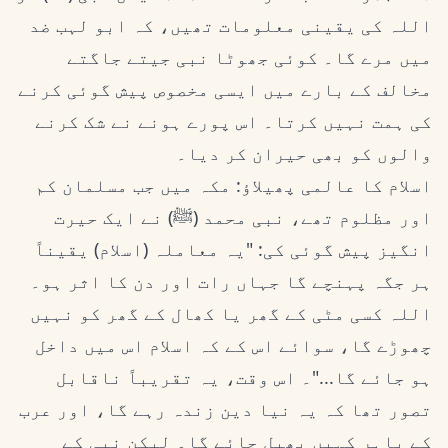
اللہ کی یقینی معلومات تھیں، کہ ابو لہب ضد
میں مرے گا۔ کوئی جھوٹا نبی جیتے جاگتے
مخالف کے بارے میں ایسی مخصوص پیش گوئی کرنے
کی ہمت نہیں کرتا۔ اس پورے ہونے نے شک کرنے
والوں کو بھی حیران کر دیا۔
اسلام کا عالمی پھیلاؤ: مکہ میں جب مسلمان کم
اور مظلوم تھے، نبی محمد (ﷺ) نے ایک حیرت
انگیز پیش گوئی کی: "یہ معاملہ (اسلام) یقیناً
ہر جگہ پہنچے گا جہاں رات اور دن کا اثر ہو۔
اللہ کسی مٹی کے گھر یا کھال کے گھر کو نہیں
چھوڑے گا، سوائے اس کے کہ اسلام اس میں داخل
ہو جائے گا..."۔ اس وقت، یہ تقریباً ناقابل
تصور تھا کہ یہ نیا دین زندہ رہے گا، اور عرب
کے باہر کہیں پھیل جائے گا۔ لیکن نبی کے