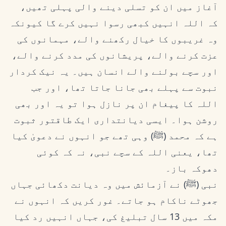
آغاز میں ان کو تسلی دینے والی پہلی تھیں،
کہ اللہ انہیں کبھی رسوا نہیں کرے گا کیونکہ
وہ غریبوں کا خیال رکھنے والے، مہمانوں کی
عزت کرنے والے، پریشانوں کی مدد کرنے والے،
اور سچے بولنے والے انسان ہیں۔ یہ نیک کردار
نبوت سے پہلے بھی جانا جاتا تھا، اور جب
اللہ کا پیغام ان پر نازل ہوا تو یہ اور بھی
روشن ہوا۔ ایسی دیانتداری ایک طاقتور ثبوت
ہے کہ محمد (ﷺ) وہی تھے جو انہوں نے دعویٰ کیا
تھا، یعنی اللہ کے سچے نبی، نہ کہ کوئی
دھوکہ باز۔
نبی (ﷺ) نے آزمائش میں وہ دیانت دکھائی جہاں
جھوٹے ناکام ہو جاتے۔ غور کریں کہ انہوں نے
مکہ میں 13 سال تبلیغ کی، جہاں انہیں رد کیا