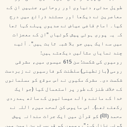
طویل مدتی، دنیاوی اور روحانی، جنہیں ان کے
معاصرین نے دیکھا اور مستند ذرائع میں درج
کیا۔ امام قاضی عیاض نے صدیوں پہلے کہا تھا
کہ یہ پوری ہوئی پیش گوئیاں "ان کے معجزات
میں سے ایک ہیں جو بلا شبہ ثابت ہیں"۔ آئیے
چند نمایاں مثالیں دیکھتے ہیں:
رومیوں کی شکست: سن 615 عیسوی میں، مشرقی
رومی (بازنطینی) سلطنت کو فارسیوں نے زبردست
شکست دی۔ مشرک مکیوں نے اس موقع کو مسلمانوں
کے خلاف طنز کے طور پر استعمال کیا (جو ایک
خدا کے ماننے والے عیسائیوں کے ساتھ ہمدردی
رکھتے تھے)۔ اس مایوس کن لمحے میں، اللہ نے
محمد (ﷺ) کو قرآن میں ایک جرات مندانہ پیش
گوئی نازل کی: "رومیوں کو قریب ترین زمین میں