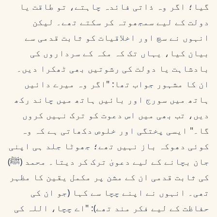
گیا؛ اگر وہ ذاتی فائدہ چاہتے، تو طاقت یا
دولت کے لیے سمجھوتہ کر سکتے تھے۔ لیکن
انہوں نے سچ اور اخلاقیات کو ثابت قدمی سے
بیان کیا، یہاں تک کہ مکہ کے سرداروں کی
بادشاہت یا دولت کی رشوتیں بھی ٹھکرا دیں۔
ان کا مشہور جواب تھا: "اگر وہ میرے دائیں
ہاتھ میں سورج اور بائیں ہاتھ میں چاند رکھ
دیں، تب بھی میں اس دعوت کو ترک نہیں کروں
گا۔" ایسی پختگی اور خلوص دکھاتی ہے کہ وہ
کوئی دھوکہ باز نہیں تھے؛ جھوٹا جلد ہی اپنی
جان بچانے کے لیے دعویٰ ترک کر دیتا۔ محمد (ﷺ)
کی ثابت قدمی ان کے مشن پر مکمل یقین کا مظہر
تھی۔ انہوں نے اپنے چچا سے کہا (جو ان کی
حفاظت کے لیے فکر مند تھے): "اے چچا، اللہ کی