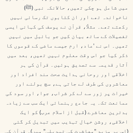
میں شامل ہو چکی تھیں، حالانکہ نبی (ﷺ)
ناخواندہ تھے اور ان کتابوں تک رسائی نہیں
رکھتے تھے۔ مثلاً، قرآن نے یوسف کی کہانی ایسی
تفصیلات کے ساتھ بیان کیں جو بائبل میں نہیں
تھیں۔ اس نے 'عاد، ارم جیسے ماضی کے قوموں کا
ذکر کیا جو اس وقت معلوم نہیں تھیں، بعد میں
آثار قدیمہ سے تصدیق ہوئیں۔ قرآن کی ہر
اخلاقی اور روحانی ہدایت صحت مند افراد اور
معاشروں کی طرف لے جاتی ہے، سچ بولنے اور
خیرات پر زور سے لے کر شراب، جوا، اور سود کی
ممانعت تک۔ یہ جامع رہنمائی ایک سب سے زیادہ
بدترین معاشرے (قبل از اسلام عرب) کو ایک
اخلاقی، روشن خیال تہذیب میں تبدیل کر گئی
(اس پر مزید "معاشرت کی تبدیلی" میں)۔ قرآن کی