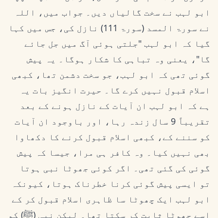
ابو لہب نے سخت گالیاں دیں۔ جواب میں، اللہ
نے سورۃ المسد (سورۃ 111) نازل کی، جس میں کہا
گیا کہ ابو لہب "جلتی ہوئی آگ میں جل جائے
گا"، یعنی وہ تباہی کا شکار ہوگا۔ یہ پیش
گوئی تھی کہ ابو لہب، جو سخت دشمن تھا، کبھی
اسلام قبول نہیں کرے گا۔ حیرت انگیز بات یہ
ہے کہ ابو لہب ان آیات کے نازل ہونے کے بعد
تقریباً 9 سال زندہ رہا، اور باوجود ان آیات
کو سننے کے، کبھی اسلام قبول کرنے کا دکھاوا
بھی نہیں کیا۔ وہ کافر ہی مرا، جیسا کہ پیش
گوئی کی گئی تھی۔ اگر کوئی جھوٹا نبی ہوتا
تو ایسی پیش گوئی کرنا خطرناک ہوتا، کیونکہ
ابو لہب ایک چھوٹا سا ظاہری اسلام قبول کر کے
اسے جھوٹا ثابت کر سکتا تھا۔ لیکن نبی (ﷺ) کو