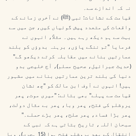
نہ کہ اندازے سے۔
قیامت کے نشانات: نبی (ﷺ) نے آخری زمانے کے
واقعات کی متعدد پیش گوئیاں کیں، جن میں سے
بہت سے ہم دیکھ رہے ہیں۔ مثلاً، انہوں نے
فرمایا "تم ننگے پاؤں، برہنہ بدوؤں کو بلند
عمارتیں بنانے میں مقابلہ کرتے دیکھو گے"
(حدیث جبرائیل، صحیح مسلم)، آج خلیجی بدو
دنیا کی بلند ترین عمارتیں بنانے میں مشہور
ہیں! انہوں نے آوف ابن مالک کو "چھ نشان
قیامت سے پہلے" بھی بتائے: "میری موت، پھر
یروشلم کی فتح، پھر وبا، پھر بے مثال دولت،
پھر بڑا فساد، پھر صلح، پھر بڑے حملے۔"
سبحان اللہ، تاریخ بتاتی ہے کہ نبی کے
انتقال کے بعد یروشلم فتح ہوا (15 ہجری)، وبا