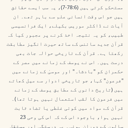
مستحکم کرتی ہیں (78:6-7)، یہ سب ایسے حقائق
ہیں جو اس وقت انسانی علم سے باہر تھے۔ ان
آیات نے ڈاکٹر موریس بکیلے، ایک فرانسیسی
طبیب، کو یہ نتیجہ اخذ کرنے پر مجبور کیا کہ
قرآن جدید سائنس کے ساتھ حیرت انگیز مطابقت
رکھتا ہے۔ قرآن کے تاریخی حوالہ جات بھی
درست ہیں۔ اس نے یوسف کے زمانے میں مصر کے
حکمران کو "بادشاہ" اور موسیٰ کے زمانے میں
"فرعون" کہا، جو تاریخی ادوار سے میل کھاتے
ہیں (تاریخ دانوں کے مطابق یوسف کے زمانے
میں فرعون کا لقب استعمال نہیں ہوتا تھا)۔
قرآن کے مواد میں کوئی غلطی یا تضاد ثابت
نہیں ہوا، باوجود اس کے کہ اس کی وحی 23
سالوں کے دوران ہوئی۔ یہ درستگی اور مستقل