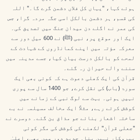
ہوئے کہا، "یہاں کل فلاں دشمن گرے گا۔" اللہ
کی قسم، ہر دشمن بالکل اسی جگہ مردہ گرا، جس
کی عمر نے اگلے دن میدان جنگ میں تصدیق کی۔
ایک اور موقع پر، نبی (ﷺ) نے 600 میل دور سے
معرکہ مؤتہ میں اپنے کمانڈروں کے شہادت کے
لمحے کو بالکل درست بیان کیا، جسے مدینہ میں
سننے والے حیران رہ گئے۔
قرآن کی ایک کھلی دعوت ہے کہ کوئی بھی ایک
سورۃ (باب) کی نقل کرے، جو 1400 سال سے پوری
نہیں ہوئی۔ بہت سے لوگ نبی کے زمانے میں
کوشش کرتے رہے، مثلاً ایک مخالف مسیلمہ نے بے
ساختہ اشعار بنائے جو مذاق بن گئے۔ دوسرے نے
"جعلی قرآن" لکھنے کی کوشش کی مگر کوئی
پیروکار نہیں بنا۔ جدید دور میں بھی، اعلیٰ