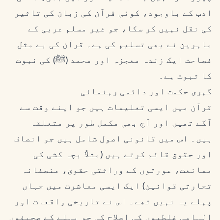
ادب کے باوجود، کوئی قرآن کی زبان کی تاثیر
کی نقل نہیں کر سکا، جو غیر مسلم عربی کے
ماہرین نے بھی تسلیم کی ہے۔ قرآن کی بے مثل
فصاحت ایک زندہ معجزہ اور محمد (ﷺ) کی نبوت
کا ثبوت ہے۔
گہری حکمت اور دائمی رہنمائی
قرآن میں ایسی تعلیمات ہیں جو اپنے وقت سے
آگے تھیں اور آج بھی مکمل طور پر متعلقہ
ہیں۔ اس میں قانونی اصول شامل ہیں جو انصاف
اور حقوق قائم کرتے ہیں (مثلاً بچہ کشی کی
ممانعت، عورتوں کے وراثتی حقوق، منصفانہ
تجارتی قوانین) ایک ایسی معاشرت میں جہاں
پہلے یہ نہیں تھے۔ اس نے تاریخی واقعات اور
الہامی غلطیوں کی اصلاح کی جو پہلے کے صحیفوں