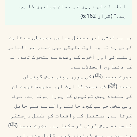
اللہ کے لیے ہیں جو تمام جہانوں کا رب
ہے۔" (قرآن 6:162)
یہ بے لوثی اور مستقل مزاجی مضبوطی سے ثابت
کرتی ہے کہ وہ ایک حقیقی نبی تھے، جو الہامی
رہنمائی اور آخرت کے وعدے سے متحرک تھے، نہ
کہ دنیاوی ایجنڈے سے۔
حضرت محمد (ﷺ) کی پوری ہوئی پیش گوئیاں
محمد (ﷺ) کی نبوت کا ایک اور مضبوط ثبوت ان
کی متعدد پیش گوئیوں کا پورا ہونا ہے۔ صرف
وہی شخص جو سب کچھ جاننے والے سے علم حاصل
کرتا ہے، مستقبل کے واقعات کو مکمل درستگی
کے ساتھ پیش گوئی کر سکتا ہے۔ حضرت محمد (ﷺ)
نے بہت سی پیش گوئیاں کیں، قلیل مدتی اور