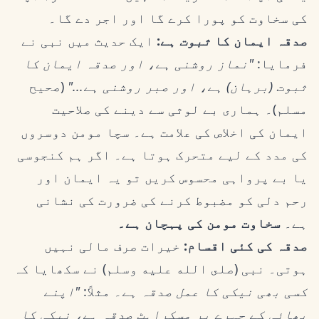
کی سخاوت کو پورا کرے گا اور اجر دے گا۔
صدقہ ایمان کا
ثبوت
ہے:
ایک حدیث میں نبی نے
فرمایا:
"نماز روشنی ہے، اور صدقہ ایمان کا
ثبوت (برہان) ہے، اور صبر روشنی ہے..."
(صحیح
مسلم)۔ ہماری بے لوثی سے دینے کی صلاحیت
ایمان کی اخلاص کی علامت ہے۔ سچا مومن دوسروں
کی مدد کے لیے متحرک ہوتا ہے۔ اگر ہم کنجوسی
یا بے پرواہی محسوس کریں تو یہ ایمان اور
رحم دلی کو مضبوط کرنے کی ضرورت کی نشانی
ہے۔
سخاوت مومن کی پہچان ہے۔
صدقہ کی کئی اقسام:
خیرات صرف مالی نہیں
ہوتی۔ نبی (صلى الله عليه وسلم) نے سکھایا کہ
کسی بھی نیکی کا عمل صدقہ ہے۔
مثلاً:
"اپنے
بھائی کے چہرے پر مسکراہٹ صدقہ ہے، نیکی کا