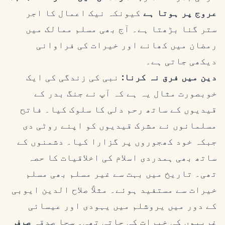
عروج پر ہوتا ہے
کیونکہ نیک اعمال کا اجر
ستر گنا بڑھتا ہے۔ آج بھی مسلم ممالک میں
رمضان میں کھانے اور خیرات کی فراوانی
دیکھی جاتی ہے۔
دین میں فرق نہ کرنا:
نبی کی زندگی کی ایک
خوبصورت مثال یہ ہے کہ آپ نے جنگ بدر کے
قیدیوں کے ساتھ رحم دلی کا سلوک کیا۔ فاتح
مسلمانوں نے مشرک قیدیوں کو اپنے روٹی دی
جبکہ خود کھجوروں پر گزارا کیا۔ دشمنوں کے
ساتھ بھی ہمدردی اسلام کی اخلاقیات کا حصہ
تھی۔ تاریخ میں بہت سے غیر مسلم بھی مسلم
خیرات سے مستفید ہوئے۔ مثلاً صلاح الدین ایوبی
کے دور میں یروشلم میں یہودی اور عیسائی
غریبوں کی خیرات کی جاتی تھی۔ سچا صدقہ
صرف