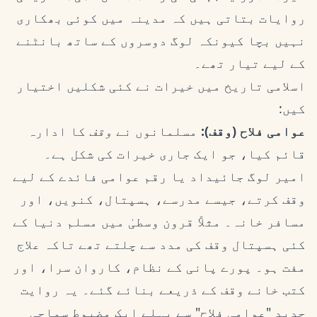
روایات بتاتی ہیں کہ مدینہ میں کوئی بھکاری
نہیں بچا کیونکہ لوگ دوسروں کے ساتھ بانٹنے
کے لیے تیار تھے۔
اسلامی تاریخ میں خیرات نے کئی شکلیں اختیار
کیں:
عوامی فلاح (وقف):
مسلمانوں نے
وقف
کا ادارہ
قائم کیا، جو ایک جاری خیرات کی شکل ہے۔
امیر لوگ جائیداد یا رقم عوامی فائدے کے لیے
وقف کرتے، جیسے مدرسے، ہسپتال، کنویں، اور
مسافر خانہ۔ مثلاً قرون وسطیٰ میں مسلم دنیا کے
کئی ہسپتال وقف کی مدد سے چلتے تھے تاکہ علاج
مفت ہو۔ پورے پانی کے نظام، کاروان سرا، اور
کتب خانے وقف کے ذریعے بنائے گئے۔ یہ روایت
جدید "عوامی فلاح" سے پہلے ایک مضبوط سماجی