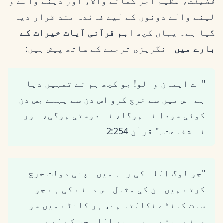
فضیلت
، عظیم اجر کمانے والا، اور دینے والے و
لینے والے دونوں کے لیے فائدہ مند قرار دیا
گیا ہے۔ یہاں کچھ
اہم قرآنی آیات خیرات کے
بارے میں
انگریزی ترجمے کے ساتھ پیش ہیں:
"اے ایمان والو! جو کچھ ہم نے تمہیں دیا
ہے اس میں سے خرچ کرو اس دن سے پہلے جس دن
کوئی سودا نہ ہوگا، نہ دوستی ہوگی، اور
نہ شفاعت۔" قرآن 2:254
"جو لوگ اللہ کی راہ میں اپنی دولت خرچ
کرتے ہیں ان کی مثال اس دانے کی ہے جو
سات کانٹے نکالتا ہے، ہر کانٹے میں سو
دانے ہوتے ہیں۔ اور اللہ جس کے لیے