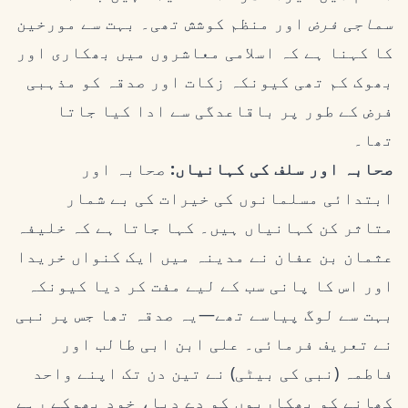
سماجی فرض
اور منظم کوشش تھی۔ بہت سے مورخین
کا کہنا ہے کہ اسلامی معاشروں میں بھکاری اور
بھوک کم تھی کیونکہ زکات اور صدقہ کو مذہبی
فرض کے طور پر باقاعدگی سے ادا کیا جاتا
تھا۔
صحابہ اور سلف کی کہانیاں:
صحابہ اور
ابتدائی مسلمانوں کی خیرات کی بے شمار
متاثر کن کہانیاں ہیں۔ کہا جاتا ہے کہ خلیفہ
عثمان بن عفان نے مدینہ میں ایک کنواں خریدا
اور اس کا پانی سب کے لیے مفت کر دیا کیونکہ
بہت سے لوگ پیاسے تھے—یہ صدقہ تھا جس پر نبی
نے تعریف فرمائی۔ علی ابن ابی طالب اور
فاطمہ (نبی کی بیٹی) نے تین دن تک اپنے واحد
کھانے کو بھکاریوں کو دے دیا، خود بھوکے رہے