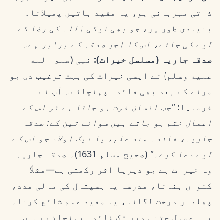
ذاتی مہربانی ہو، یا مفید باتیں پھیلانا۔
بنیادی طور پر،
جو بھی نیکی اللہ کی رضا کے
لیے کی جائے، اس کا اجر صدقہ کے برابر ہے۔
صدقہ جاریہ (مسلسل خیرات):
نبی (صلى الله
عليه وسلم) نے ایسی خیرات کی بہت ترغیب دی جو
مرنے کے بعد بھی فائدہ پہنچائے۔ آپ نے
فرمایا:
"جب انسان فوت ہو جاتا ہے تو اس کے
اعمال ختم ہو جاتے ہیں سوائے تین کے: صدقہ
جاریہ، فائدہ مند علم، یا نیک اولاد جو اس کے
لیے دعا کرے۔"
(صحیح مسلم 1631)۔ صدقہ جاریہ
وہ خیرات ہے جو دیرپا اثر رکھتی ہے—مثلاً
کنواں بنانا، مدرسہ یا ہسپتال کی مالی مدد،
پھلدار درخت لگانا، یا مفید علم شائع کرنا۔
یہ اعمال جتنی دیر تک فائدہ پہنچاتے رہیں