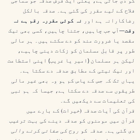
کو دی جاتی ہے، یعنی ایک فرض صدقہ جو سماجی
فلاح کے لیے مقرر کی گئی ہے۔ صدقہ بالکل
رضاکارانہ ہے اور
نہ کوئی مقررہ رقم ہے نہ
وقت
—آپ جب چاہیں، جتنا چاہیں، کسی بھی نیک
مقصد یا ضرورت مند کو دے سکتے ہیں۔ ہر مالی
طور پر قابل مسلمان کو زکات دینی چاہیے،
لیکن ہر مسلمان (امیر یا غریب) اپنی استطاعت
اور نیک نیتی کے مطابق صدقہ دے سکتا ہے۔
یہاں تک کہ جس کے پاس کم ہو وہ بھی غیر مالی
طریقوں سے صدقہ دے سکتا ہے، جیسا کہ ہم نبی
کی تعلیمات سے دیکھیں گے۔
قرآن کی آیات صدقہ (خیرات) کے بارے میں
قرآن میں مومنوں کو صدقہ دینے کی بہت ترغیب
دی گئی ہے۔ صدقہ کو
روح کی صفائی کرنے والی