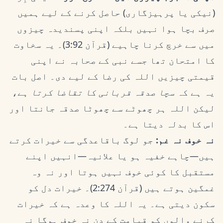
(نیکی یا پرہیزگاری) حاصل کرنے کے لیے ہمیں
صرف بچا ہوا نہیں بلکہ اپنی پسندیدہ چیزوں
میں سے خرچ کرنا چاہیے (قرآن 3:92)۔ یہ سخاوت
کا امتحان تھا جسے نبی کے صحابہ نے اپنی
قیمتی چیزیں اللہ کی رضا کے لیے دی۔ اصل بات
یہ ہے کہ
سچا صدقہ قربانی کا تقاضا کرتا ہے
،
لیکن اللہ ہر چھوٹے سے چھوٹا صدقہ جانتا اور
اس کا بدلہ دیتا ہے۔
نہ خوف نہ غم:
جو لوگ باقاعدگی سے خیرات کرتے
ہیں—چاہے خفیہ ہو یا علانیہ—انہیں اپنے
مستقبل کا کوئی خوف نہیں ہوتا اور نہ وہ
غمگین ہوتے ہیں (قرآن 2:274)۔ خیرات دل کو
سکون دیتی ہے۔ یہ اللہ کا وعدہ ہے کہ خیرات
کرنے والوں کو قیامت کے دن نہ خوف ہوگا نہ