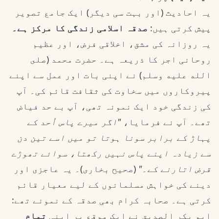
یہ احادیث (اور بہت سی دیگر) ایک جامع تصویر
پیش کرتی ہیں:
صدقہ اسلامی زندگی کا مرکز ہے۔
یہ روزانہ کی مشق، اخلاقی فرض، اور عظیم
روحانی اجر کا ذریعہ ہے۔ حضرت محمد (صلى
الله عليه وسلم) نے اپنی بات اور عمل سے اپنے
پیروکاروں میں سخاوت کی ثقافت قائم کی۔ آپ
کی زندگی خود ایک نمونہ تھی، آپ بے حد فیاض
تھے۔ آپ نے فرمایا،
"اگر میرے پاس اُحد کے
پہاڑ کے برابر سونا ہوتا تو میں اسے تین دن
سے زیادہ اپنے پاس نہیں رکھتا، سوائے تھوڑے
قرض اتارنے کے۔"
(صحیح بخاری)۔ یہ عاجزی اور
دینے کی خواہش مسلمانوں کے لیے معیار قائم
کرتی ہے۔ صحابہ کرام بھی صدقہ کے نمونے تھے:
ابو بکر الصدیق نے ایک موقع پر اپنی
تمام