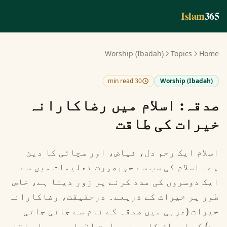
Skip to main conten
Islam
365
Worship (Ibadah)
Topics
Home
30 min read
Worship (Ibadah)
صدقہ: اسلام میں رضاکارانہ
خیرات کی طاقت
اسلام ایک رحم دل، فیاض، اور سچائی کا دین
ہے۔ اسلام کی سب سے خوبصورت تعلیمات میں سے
ایک دوسروں کی مدد کرنے پر زور دینا ہے، خاص
طور پر خیرات کے ذریعے۔ درحقیقت، رضاکارانہ
خیرات (عربی میں صدقہ کے نام سے جانی جاتی
ہے) کو ایمان کا براہِ راست اظہار سمجھا جاتا