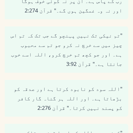
رب کے پاس ہے۔ ان پر نہ کوئی خوف ہوگا
اور نہ وہ غمگین ہوں گے۔" قرآن 2:274
"تم نیکی تک نہیں پہنچو گے جب تک کہ تم اس
چیز میں سے خرچ نہ کرو جو تم سے محبوب
ہے۔ اور جو کچھ تم خرچ کرو، اللہ اسے خوب
جانتا ہے۔" قرآن 3:92
"اللہ سود کو نابود کرتا ہے اور صدقہ کو
بڑھاتا ہے۔ اور اللہ ہر گناہ گار کافر
کو پسند نہیں کرتا۔" قرآن 2:276
"کون ہے جو اللہ کو اچھا قرض دے تاکہ وہ