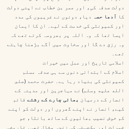
دولت صدقہ کی، اور عمر بن خطاب نے اپنی دولت
کا
آدھا حصہ
دیا، دونوں نے غریبوں کی مدد
اور کمیونٹی کی خدمت کے لیے۔ ان کا ایمان
ایسا تھا کہ وہ اللہ پر بھروسہ کرتے تھے کہ
وہ رزق دے گا اور سخاوت میں آگے بڑھنا چاہتے
تھے۔
اسلامی تاریخ اور عمل میں خیرات
اسلام کے ابتدائی دنوں سے ہی
صدقہ
مسلم
کمیونٹی کی بنیاد رہا ہے۔ حضرت محمد (صلى
الله عليه وسلم) نے مہاجرین اور مدینہ کے
انصار کے درمیان
بھائی چارے کے رشتے
قائم
کیے، انصار نے اپنے گھروں اور دولت کو اپنے
کم خوش نصیب بھائیوں کے ساتھ بانٹا، جو
خیرات اور یکجہتی کی زندہ مثال تھی۔ تاریخی