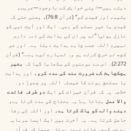
دیتے ہیں—اپنی خواہش کے باوجود—غریب،
یتیم، اور قیدی کو"
(قرآن 76:8)، یعنی حتیٰ کہ
قیدی یا غیر مسلم کو بھی۔ ایک اور آیت نبی کو
نازل ہوئی:
"تم پر ان کی ہدایت کی ذمہ داری
نہیں، اللہ جسے چاہے ہدایت دیتا ہے۔ اور جو
کچھ تم خرچ کرتے ہو وہ تمہارے لیے ہے..."
(قرآن
2:272)۔ اس سے مومنوں کو سکھایا گیا کہ
بغیر
ہچکچاہٹ کے ضرورت مند کی مدد کرو
، اور ہدایت
یا مستحق ہونے کا فیصلہ اللہ پر چھوڑ دو۔
خلاصہ یہ کہ قرآن خیرات کو ایک
دو طرفہ فائدے
والا عمل
بتاتا ہے: یہ محتاج کی مدد کرتا ہے،
دینے والے کو پاک کرتا ہے
، اور اللہ کی رضا
حاصل کرتا ہے۔ یہ آخرت میں ایک ایسا سرمایہ
ہے جو کبھی ضائع نہیں ہوتا۔ جیسا کہ قرآن