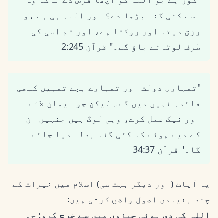
اسے کئی گنا بڑھا دے؟ اور اللہ ہی ہے جو
رزق دیتا اور روکتا ہے، اور تم اسی کی
طرف لوٹائے جاؤ گے۔" قرآن 2:245
"تمہاری دولت اور تمہارے بچے تمہیں کبھی
فائدہ نہیں دیں گے۔ لیکن جو ایمان لائے
اور نیک عمل کرے، وہی لوگ ہیں جنہیں ان
کے دیے ہوئے کا کئی گنا بدلہ دیا جائے
گا۔" قرآن 34:37
یہ آیات (اور دیگر بہت سی) اسلام میں خیرات کے
چند بنیادی اصول واضح کرتی ہیں:
اللہ کی دی ہوئی چیزوں میں سے خرچ کرو:
جو