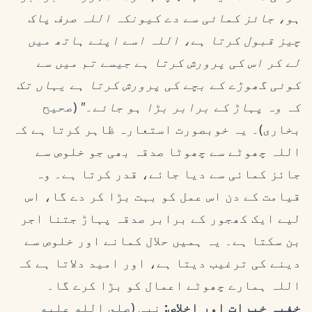
ہو، جائز کمائی سے دے کیونکہ اللہ صرف پاک
چیز قبول کرتا ہے، اللہ اسے اپنے ہاتھ میں
لے کر اس کی پرورش کرتا ہے جیسے تم میں سے
کوئی گھوڑے کے بچے کی پرورش کرتا ہے یہاں تک
کہ وہ پہاڑ کے برابر بڑا ہو جائے۔"
(صحیح
بخاری)۔ یہ خوبصورت استعارہ ظاہر کرتا ہے کہ
اللہ چھوٹے سے چھوٹا صدقہ بھی جو خلوص سے
جائز کمائی سے دیا جائے، قدر کرتا ہے۔ وہ
قیامت کے دن اس عمل کو بہت بڑا کر دے گا، اس
لیے ایک کھجور کے برابر صدقہ پہاڑ جتنا اجر
بن سکتا ہے۔ یہ ہمیں حلال کمانے اور خلوص سے
دینے کی ترغیب دیتا ہے، اور امید دلاتا ہے کہ
اللہ ہمارے چھوٹے اعمال کو بڑا کرے گا۔
خفیہ خیرات اور اخلاص:
نبی (صلى الله عليه