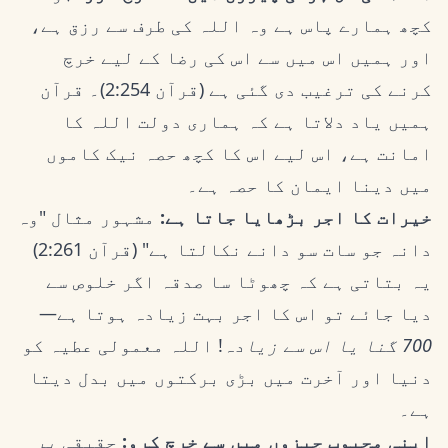
کچھ ہمارے پاس ہے وہ اللہ کی طرف سے رزق ہے،
اور ہمیں اس میں سے اس کی رضا کے لیے خرچ
کرنے کی ترغیب دی گئی ہے (قرآن 2:254)۔ قرآن
ہمیں یاد دلاتا ہے کہ ہماری دولت اللہ کا
امانت ہے، اس لیے اس کا کچھ حصہ نیک کاموں
میں دینا ایمان کا حصہ ہے۔
خیرات کا اجر بڑھایا جاتا ہے:
مشہور مثال "وہ
دانہ جو سات سو دانے نکالتا ہے" (قرآن 2:261)
یہ بتاتی ہے کہ چھوٹا سا صدقہ اگر خلوص سے
دیا جائے تو اس کا اجر بہت زیادہ ہوتا ہے—
700 گنا یا اس سے زیادہ
! اللہ معمولی عطیہ کو
دنیا اور آخرت میں بڑی برکتوں میں بدل دیتا
ہے۔
اپنی محبوب چیزوں میں سے خرچ کرو:
حقیقی
بِر