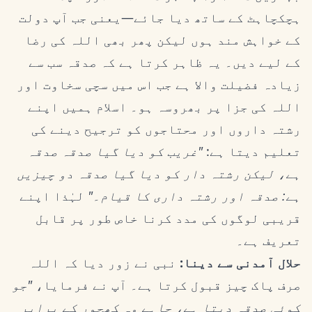
ہچکچاہٹ کے ساتھ دیا جائے—یعنی جب آپ دولت
کے خواہش مند ہوں لیکن پھر بھی اللہ کی رضا
کے لیے دیں۔ یہ ظاہر کرتا ہے کہ صدقہ سب سے
زیادہ فضیلت والا ہے جب اس میں سچی سخاوت اور
اللہ کی جزا پر بھروسہ ہو۔ اسلام ہمیں اپنے
رشتہ داروں اور محتاجوں کو ترجیح دینے کی
تعلیم دیتا ہے:
"غریب کو دیا گیا صدقہ صدقہ
ہے، لیکن رشتہ دار کو دیا گیا صدقہ دو چیزیں
ہے: صدقہ اور رشتہ داری کا قیام۔"
لہٰذا اپنے
قریبی لوگوں کی مدد کرنا خاص طور پر قابل
تعریف ہے۔
حلال آمدنی سے دینا:
نبی نے زور دیا کہ اللہ
صرف پاک چیز قبول کرتا ہے۔ آپ نے فرمایا،
"جو
کوئی صدقہ دیتا ہے، چاہے وہ کھجور کے برابر