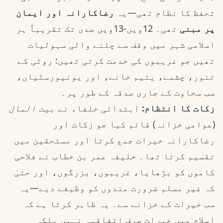
تحفظ کا نظام تھی—یہ
رضاکارانہ اور ایمان
پر مبنی
تھی۔ 12ویں-13ویں صدی تک تقریباً ہر
اسلامی شہر میں وقف سے چلنے والی سہولیات
تھیں جو غریبوں کی خدمت کرتی تھیں: روٹی کے
تنور، چشمے، یتیم خانے، اور یونیورسٹیاں،
سب سخاوت کے جاری صدقہ کے طور پر۔
زکات کا انتظام:
ابتدائی خلفاء نے
بیت المال
(عوامی خزانہ) قائم کیا جو زکات اور
رضاکارانہ خیرات جمع کرتا اور مستحقین میں
تقسیم کرتا تھا۔ خلیفہ عمر بن خطاب نے فلاحی
کاموں کو بڑھایا، غریبوں، بزرگوں، اور حتیٰ
کہ غیر مسلم ضرورت مندوں کو وظیفے دیے—یہ
سب خیرات کے خزانے سے۔ یہ ظاہر کرتا ہے کہ
اسلام میں خیرات صرف اتفاقیہ نہیں بلکہ