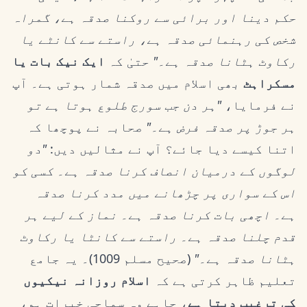
حکم دینا اور برائی سے روکنا صدقہ ہے، گمراہ
شخص کی رہنمائی صدقہ ہے، راستے سے کانٹے یا
رکاوٹ ہٹانا صدقہ ہے۔"
حتیٰ کہ
ایک نیک بات یا
مسکراہٹ
بھی اسلام میں صدقہ شمار ہوتی ہے۔ آپ
نے فرمایا،
"ہر دن جب سورج طلوع ہوتا ہے تو
ہر جوڑ پر صدقہ فرض ہے۔"
صحابہ نے پوچھا کہ
اتنا کیسے دیا جائے؟ آپ نے مثالیں دیں:
"دو
لوگوں کے درمیان انصاف کرنا صدقہ ہے۔ کسی کو
اس کے سواری پر چڑھانے میں مدد کرنا صدقہ
ہے۔ اچھی بات کرنا صدقہ ہے۔ نماز کے لیے ہر
قدم چلنا صدقہ ہے۔ راستے سے کانٹا یا رکاوٹ
ہٹانا صدقہ ہے۔"
(صحیح مسلم 1009)۔ یہ جامع
تعلیم ظاہر کرتی ہے کہ
اسلام روزانہ نیکیوں
کی ترغیب دیتا ہے
، چاہے وہ سماجی خیرات ہو،