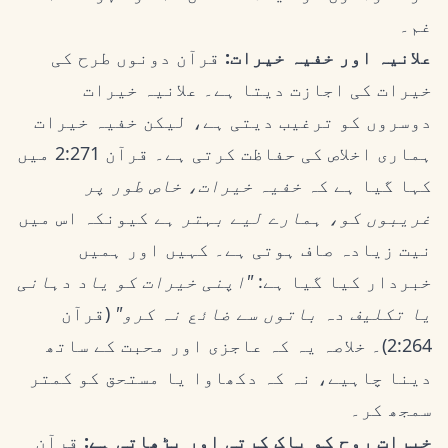
غم۔
علانیہ اور خفیہ خیرات:
قرآن دونوں طرح کی
خیرات کی اجازت دیتا ہے۔ علانیہ خیرات
دوسروں کو ترغیب دیتی ہے، لیکن خفیہ خیرات
ہماری اخلاص کی حفاظت کرتی ہے۔ قرآن 2:271 میں
کہا گیا ہے کہ
خفیہ خیرات، خاص طور پر
غریبوں کو، ہمارے لیے بہتر ہے
کیونکہ اس میں
نیت زیادہ صاف ہوتی ہے۔ کہیں اور ہمیں
خبردار کیا گیا ہے:
"اپنی خیرات کو یاد دہانی
یا تکلیف دہ باتوں سے ضائع نہ کرو"
(قرآن
2:264)۔ خلاصہ یہ کہ عاجزی اور محبت کے ساتھ
دینا چاہیے، نہ کہ دکھاوا یا مستحق کو کمتر
سمجھ کر۔
خیرات روح کو پاک کرتی اور بڑھاتی ہے:
قرآن