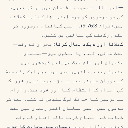
—اور اللہ نے سورۃ الانسان میں ان کی تعریف
کی جو دوسروں کو صرف اپنی رضا کے لیے کھلاتے
ہیں (قرآن 76:8-9)۔ ایسی کہانیاں دوسروں کو
مقدم رکھنے کی مثالیں بن گئیں۔
کھلانا اور دیکھ بھال کرنا:
بحران کے وقت—
خشک سالی، قحط، یا جنگوں میں—مسلمان
حکمران اور عام لوگ خیراتی کوششوں میں
متحرک ہوتے۔ ساتویں صدی عرب میں ایک بڑے قحط
کے دوران خلیفہ عمر نے بڑے پیمانے پر خوراک
کی امداد کا انتظام کیا اور خود عیش و آرام
سے پرہیز کیا جب تک لوگ سنبھل نہ گئے۔ بعد کی
صدیوں میں امیر مسلمان اکثر رمضان میں مفت
کھانے کے انتظام کرتے تاکہ افطار کے وقت
کوئی بھوکا نہ رہے۔
رمضان میں سخاوت کا جذبہ