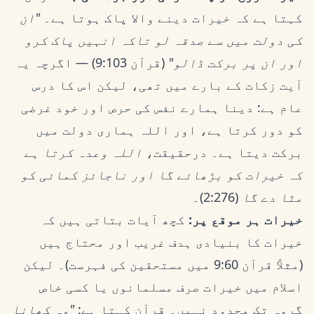
کہتا ہے کہ خیرات دینے والا پاک ہوتا ہے۔
"ان
کی دولت میں سے صدقہ لو تاکہ انہیں پاک کرو
اور ان پر برکت ڈالو"
(قرآن 9:103) — اگرچہ یہ
آیت زکات کے بارے میں تھی، لیکن اس کا درس
عام ہے: دینا ہمارے نفس کی حرص اور خود غرضی
کو دور کرتا ہے، اور اللہ ہماری دولت میں
برکت دیتا ہے۔ درحقیقت،
اللہ وعدہ کرتا ہے
کہ خیرات کو بڑھائے گا اور ناجائز کمائی کو
مٹا دے گا
(2:276)۔
خیرات ہر موقع پر:
کچھ آیات بتاتی ہیں کہ
خیرات کا بنیادی ہدف غریب اور محتاج ہیں
(مثلاً قرآن 9:60 میں مستحقین کی فہرست)۔ لیکن
اسلام میں خیرات صرف مسلمانوں یا کسی خاص
گروہ تک محدود نہیں۔ قرآن کہتا ہے:
"وہ کھانا