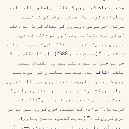
صدقہ دولت کم نہیں کرتا:
نبی (صلى الله عليه
وسلم) نے فرمایا:
"صدقہ دولت کو کم نہیں
کرتا، جو کوئی دوسروں کو معاف کرتا ہے اللہ
اس کی عزت بڑھاتا ہے، اور جو اللہ کے لیے
عاجزی اختیار کرتا ہے اللہ اس کی مرتبہ بلند
کرتا ہے۔"
(صحیح مسلم 2588)۔ اس کا مطلب ہے کہ
جو ہم خیرات میں دیتے ہیں وہ نقصان نہیں
بلکہ
اضافہ
ہے۔ بہت سے مسلمان گواہی دیتے
ہیں کہ جب وہ خلوص سے دیتے ہیں تو اللہ انہیں
زیادہ برکت دیتا ہے، چاہے وہ مال ہو یا دیگر
نعمتیں۔ نبی نے یہ بھی فرمایا،
"اللہ نے
فرمایا: 'اے آدم کے بیٹے، خرچ کرو، میں تم پر
خرچ کروں گا۔'"
(حدیث قدسی، صحیح بخاری)۔
یعنی آپ اللہ سے زیادہ نہیں دے سکتے—وہ آپ