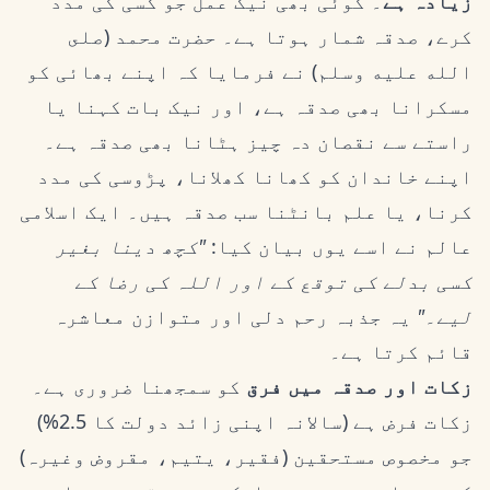
زیادہ ہے
۔ کوئی بھی نیک عمل جو کسی کی مدد
کرے، صدقہ شمار ہوتا ہے۔ حضرت محمد (صلى
الله عليه وسلم) نے فرمایا کہ اپنے بھائی کو
مسکرانا بھی صدقہ ہے، اور نیک بات کہنا یا
راستے سے نقصان دہ چیز ہٹانا بھی صدقہ ہے۔
اپنے خاندان کو کھانا کھلانا، پڑوسی کی مدد
کرنا، یا علم بانٹنا سب صدقہ ہیں۔ ایک اسلامی
عالم نے اسے یوں بیان کیا:
"کچھ دینا بغیر
کسی بدلے کی توقع کے اور اللہ کی رضا کے
لیے۔"
یہ جذبہ رحم دلی اور متوازن معاشرہ
قائم کرتا ہے۔
زکات اور صدقہ میں فرق
کو سمجھنا ضروری ہے۔
زکات فرض ہے (سالانہ اپنی زائد دولت کا 2.5%)
جو مخصوص مستحقین (فقیر، یتیم، مقروض وغیرہ)