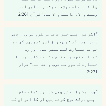
چاہتا ہے اسے بڑھا دیتا ہے۔ اور اللہ
وسعت والا، جاننے والا ہے۔" قرآن 2:261
"اگر تم اپنی خیرات ظاہر کرو تو وہ اچھی
ہے، اور اگر تم چھپاؤ اور غریبوں کو دو
تو یہ تمہارے لیے بہتر ہے، اور وہ
تمہارے کچھ برے کام مٹا دے گا۔ اور اللہ
تمہارے کاموں سے خوب واقف ہے۔" قرآن
2:271
"جو لوگ رات دن، چھپ کر اور کھلے عام
اپنی دولت خرچ کرتے ہیں ان کا اجر ان کے