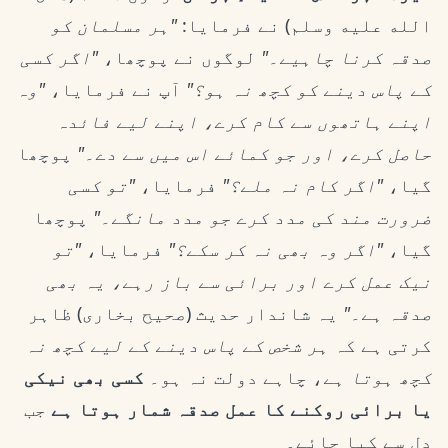
الله عليه وسلم) نے فرمایا:
"ہر مسلمان کو
صدقہ کرنا چاہیے۔"
لوگوں نے پوچھا،
"اگر کسی
کے پاس دینے کو کچھ نہ ہو؟"
آپ نے فرمایا،
"وہ
اپنے ہاتھوں سے کام کرے، اپنے لیے فائدہ
حاصل کرے، اور جو کمائے اس میں سے دے۔"
پوچھا
گیا،
"اگر کام نہ ملے؟"
فرمایا،
"تو کسی
ضرورت مند کی مدد کرے جو مدد مانگے۔"
پوچھا
گیا،
"اگر وہ بھی نہ کر سکے؟"
فرمایا،
"تو
نیک عمل کرے اور برائی سے باز رہے، یہ بھی
صدقہ ہے۔"
یہ شاندار حدیث (صحیح بخاری) ظاہر
کرتی ہے کہ
ہر شخص کے پاس دینے کے لیے کچھ نہ
کچھ ہوتا ہے
، چاہے دولت نہ ہو۔
کسی بھی نیکی
یا برائی روکنے کا عمل صدقہ شمار ہوتا ہے
جب
دل سے کیا جائے۔