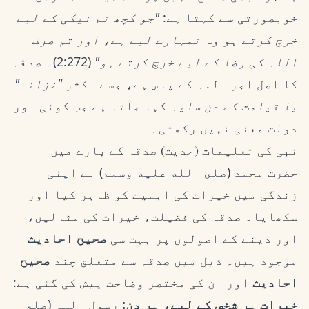
خوبصورتی سے کہتا ہے:
"جو کچھ تم نیکی کے لیے
خرچ کرتے ہو وہ تمہارے لیے ہے، اور تم صرف
اللہ کی رضا کے لیے خرچ کرتے ہو"
(2:272)۔ صدقہ
کا اصل اجر اللہ کے پاس ہے، جسے اکثر
"خزانہ"
یا قیامت کے دن سایہ
کہا جاتا ہے جب کوئی اور
دولت معنی نہیں رکھتی۔
نبی کی تعلیمات (حدیث) صدقہ کے بارے میں
حضرت محمد (صلى الله عليه وسلم) نے اپنی
زندگی میں خیرات کی اہمیت کو ظاہر کیا اور
سکھایا۔ صدقہ کی فضیلت، خیرات کی مثالیں،
اور دینے کے اصولوں پر بہت سی
صحیح احادیث
موجود ہیں۔ ذیل میں صدقہ سے متعلق چند
صحیح
احادیث
اور ان کی مختصر وضاحت پیش کی گئی ہے:
خیرات ہر شخص کے لیے، ہر دن:
رسول اللہ (صلى