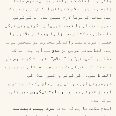
جاتی ہے۔
زکات
کے برخلاف، جو ایک فرض سالانہ
زکوٰۃ ہے اور اسلام کے پانچ ارکان میں سے ایک
ہے،
صدقہ
قانوناً لازم نہیں ہے۔ اس کی کوئی
مقررہ مقدار یا فیصد نہیں؛ یہ کوئی بھی نیکی
کا عمل ہو سکتا ہے، بڑا یا چھوٹا، علانیہ یا
خفیہ، صرف دینے والے کی سخاوت پر منحصر ہوتا
ہے۔ لفظ
صدقہ
عربی جڑ
صدق
سے آیا ہے، جس کا
مطلب ہے "سچائی" یا "اخلاص"۔ خیرات کو خلوص دل
سے دینا
ایمان کی علامت
سمجھا جاتا ہے۔ دوسرے
الفاظ میں، اگر کوئی واقعی اسلام کی
خوبصورتی اور سچائی پر ایمان رکھتا ہے تو وہ
ایمان قدرتی طور پر
بے لوث نیکیوں
میں ظاہر
ہوتا ہے۔
اسلام سکھاتا ہے کہ صدقہ
صرف پیسے دینے سے