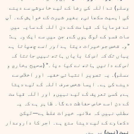
وسلم) نے اللہ کی رضا کے لیے خاموشی سے دینے
کی اہمیت سکھائی، بغیر شہرت کے خواہش کے۔ آپ
نے فرمایا کہ قیامت کے دن اللہ کے سایہ میں
سات قسم کے لوگ ہوں گے، جن میں سے ایک وہ ہے:
"وہ شخص جو خیرات دیتا ہے اور اسے چھپاتا ہے
یہاں تک کہ اس کا بایاں ہاتھ نہیں جانتا کہ
اس کے دائیں ہاتھ نے کیا دیا۔"
(صحیح بخاری و
مسلم)۔ یہ تصویر انتہائی خفیہ اور اخلاص سے
دینے کی ہے۔ ایسا شخص صرف اللہ کے لیے دیتا
ہے، کسی تعریف کے لیے نہیں، اور اللہ قیامت
کے دن اسے خاص حفاظت دے گا۔ ظاہر ہے کہ یہ
مطلب نہیں کہ علانیہ خیرات غلط ہے—لیکن
دکھاوے کے لیے دینا منع ہے۔ اجر کا دارومدار
نیت (نیت)
پر ہے۔