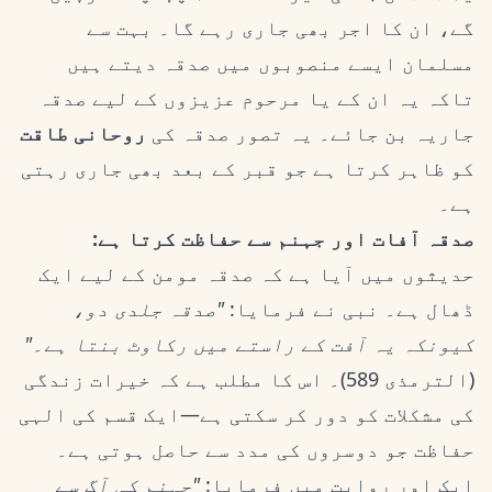
گے، ان کا اجر بھی جاری رہے گا۔ بہت سے
مسلمان ایسے منصوبوں میں صدقہ دیتے ہیں
تاکہ یہ ان کے یا مرحوم عزیزوں کے لیے صدقہ
جاریہ بن جائے۔ یہ تصور صدقہ کی
روحانی طاقت
کو ظاہر کرتا ہے جو قبر کے بعد بھی جاری رہتی
ہے۔
صدقہ آفات اور جہنم سے حفاظت کرتا ہے:
حدیثوں میں آیا ہے کہ صدقہ مومن کے لیے ایک
ڈھال ہے۔ نبی نے فرمایا:
"صدقہ جلدی دو،
کیونکہ یہ آفت کے راستے میں رکاوٹ بنتا ہے۔"
(الترمذی 589)۔ اس کا مطلب ہے کہ خیرات زندگی
کی مشکلات کو دور کر سکتی ہے—ایک قسم کی الہی
حفاظت جو دوسروں کی مدد سے حاصل ہوتی ہے۔
ایک اور روایت میں فرمایا:
"جہنم کی آگ سے