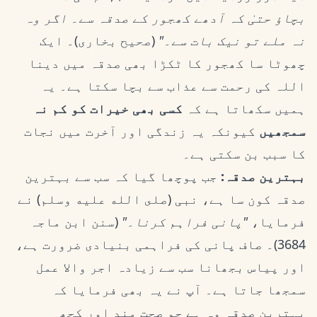
بچاؤ حتیٰ کہ آدھے کھجور کے صدقہ سے۔ اگر وہ
نہ ملے تو نیک بات سے۔"
(صحیح بخاری)۔ ایک
چھوٹا سا کھجور کا ٹکڑا بھی صدقہ میں دینا
اللہ کی رحمت سے عذاب سے بچا سکتا ہے۔ یہ
ہمیں سکھاتا ہے کہ
کسی بھی خیرات کو کم نہ
سمجھیں
کیونکہ یہ زندگی اور آخرت میں نجات
کا سبب بن سکتی ہے۔
بہترین صدقہ:
جب پوچھا گیا کہ سب سے بہترین
صدقہ کون سا ہے، نبی (صلى الله عليه وسلم) نے
فرمایا،
"پانی فراہم کرنا۔"
(سنن ابن ماجہ
3684)۔ صاف پانی کی فراہمی بنیادی ضرورت ہے،
اور پیاس بجھانا سب سے زیادہ اجر والا عمل
سمجھا جاتا ہے۔ آپ نے یہ بھی فرمایا کہ
بہترین صدقہ وہ ہے جو صحت مند اور کچھ